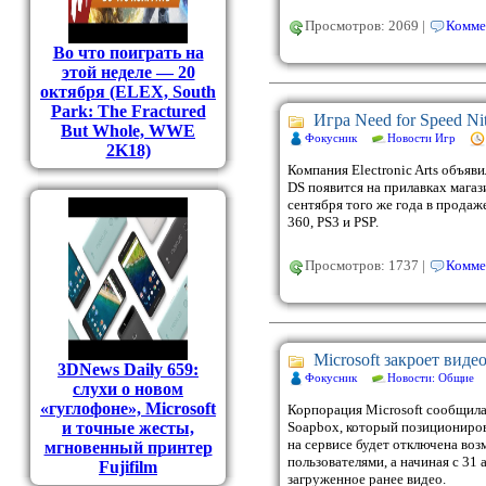
Просмотров: 2069 |
Комме
Во что поиграть на
этой неделе — 20
октября (ELEX, South
Park: The Fractured
Игра Need for Speed Ni
But Whole, WWE
Фокусник
Новости Игр
2K18)
Компания Electronic Arts объявил
DS появится на прилавках магаз
сентября того же года в продаже
360, PS3 и PSP.
Просмотров: 1737 |
Комме
Microsoft закроет виде
3DNews Daily 659:
Фокусник
Новости: Общие
слухи о новом
«гуглофоне», Microsoft
Корпорация Microsoft сообщила
и точные жесты,
Soapbox, который позициониров
на сервисе будет отключена во
мгновенный принтер
пользователями, а начиная с 31
Fujifilm
загруженное ранее видео.