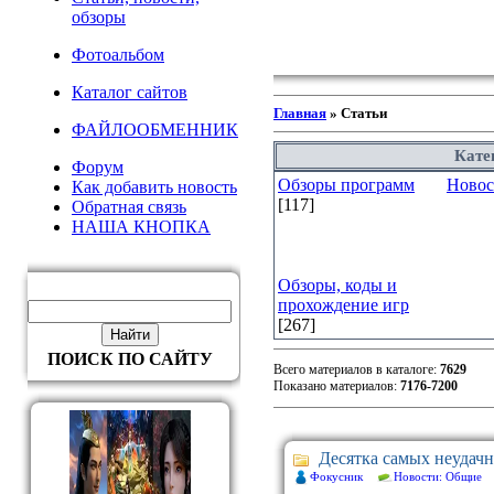
обзоры
Фотоальбом
Каталог сайтов
Главная
» Статьи
ФАЙЛООБМЕННИК
Кате
Форум
Обзоры программ
Новос
Как добавить новость
[117]
Обратная связь
НАША КНОПКА
Обзоры, коды и
прохождение игр
[267]
ПОИСК ПО САЙТУ
Всего материалов в каталоге:
7629
Показано материалов:
7176-7200
Десятка самых неудач
Фокусник
Новости: Общие