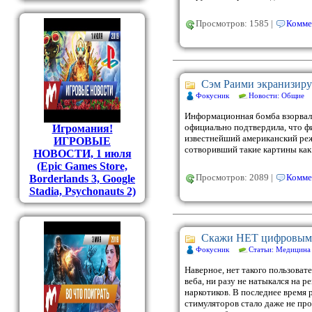
Просмотров: 1585 |
Комме
Сэм Раими экранизируе
Фокусник
Новости: Общие
Информационная бомба взорвала
официально подтвердила, что фи
Игромания!
известнейший американский реж
ИГРОВЫЕ
сотворивший такие картины как 
НОВОСТИ, 1 июля
(Epic Games Store,
Просмотров: 2089 |
Комме
Borderlands 3, Google
Stadia, Psychonauts 2)
Скажи НЕТ цифровым
Фокусник
Статьи: Медицина
Наверное, нет такого пользоват
веба, ни разу не натыкался на 
наркотиков. В последнее время
стимуляторов стало даже не пр