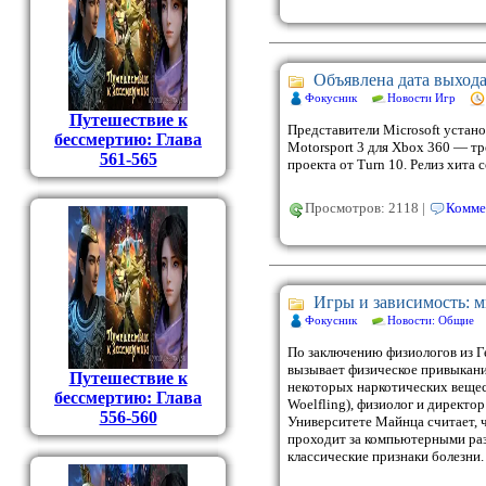
Объявлена дата выхода 
Фокусник
Новости Игр
Путешествие к
Представители Microsoft устано
бессмертию: Глава
Motorsport 3 для Xbox 360 — т
561-565
проекта от Turn 10. Релиз хита 
Просмотров: 2118 |
Комме
Игры и зависимость: 
Фокусник
Новости: Общие
По заключению физиологов из 
вызывает физическое привыкани
Путешествие к
некоторых наркотических вещест
бессмертию: Глава
Woelfling), физиолог и директо
556-560
Университете Майнца считает, ч
проходит за компьютерными раз
классические признаки болезни.