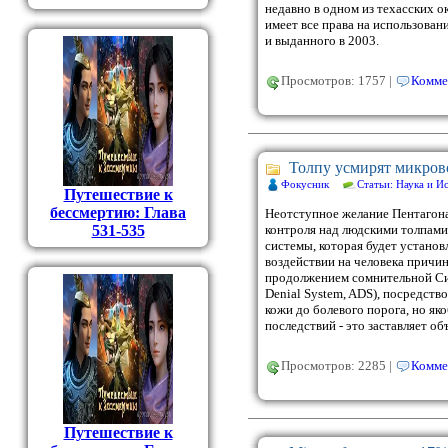
недавно в одном из техасских о
имеет все права на использован
и выданного в 2003.
Просмотров: 1757 |
Комме
Толпу усмирят микров
Фокусник
Статьи: Наука и И
Путешествие к
бессмертию: Глава
Неотступное желание Пентагона
531-535
контроля над людскими толпами
системы, которая будет установ
воздействии на человека причин
продолжением сомнительной Си
Denial System, ADS), посредст
кожи до болевого порога, но я
последствий - это заставляет об
Просмотров: 2285 |
Комме
Путешествие к