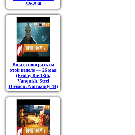
526-530
Во что поиграть на
этой неделе — 26 мая
(Friday the 13th,
Vanquish, Steel
Division: Normandy 44)