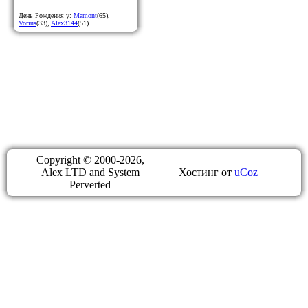
День Рождения у:
Mamont
(65)
,
Vorius
(33)
,
Alex3144
(51)
Copyright © 2000-2026,
Alex LTD and System
Хостинг от
uCoz
Perverted