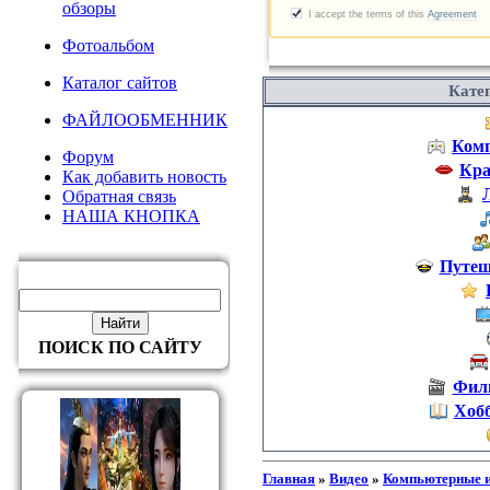
обзоры
Фотоальбом
Каталог сайтов
Кате
ФАЙЛООБМЕННИК
Ком
Форум
Кра
Как добавить новость
Обратная связь
НАША КНОПКА
Путеш
ПОИСК ПО САЙТУ
Фил
Хобб
Главная
»
Видео
»
Компьютерные 