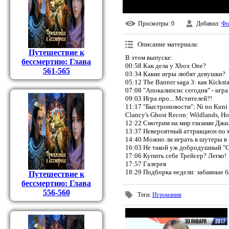
Просмотры
: 0
Добавил
:
Фо
Описание материала
:
Путешествие к
В этом выпуске:
бессмертию: Глава
00:58 Как дела у Xbox One?
561-565
03:34 Какие игры любят девушки?
05:12 The Banner saga 3: как Kickst
07:08 "Апокалипсис сегодня" - игра
09:03 Игра про... Мстителей?!
11:17 "Быстроновости": Ni no Kuni 2,
Clancy's Ghost Recon: Wildlands, Hot
12:22 Смотрим на мир глазами Джи
13:37 Невероятный аттракцион по 
14:40 Можно ли играть в шутеры в
16:03 Не такой уж добродушный "Ст
17:06 Купить себе Трейсер? Легко!
17:57 Галерея
18:29 Подборка недели: забавные б
Путешествие к
бессмертию: Глава
556-560
Теги
:
Игромания