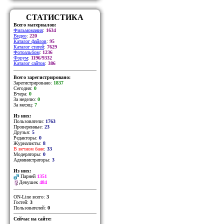
СТАТИСТИКА
Всего материалов:
Фильмомания
:
1634
Видео
:
220
Каталог файлов
:
95
Каталог статей
:
7629
Фотоальбом
:
1236
Форум
:
1196/9332
Каталог сайтов
:
386
Всего зарегистрировано:
Зарегистрировано:
1837
Сегодня:
0
Вчера:
0
За неделю:
0
За месяц:
7
Из них:
Пользователи:
1763
Проверенные:
23
Друзья:
5
Редакторы:
0
Журналисты:
8
В вечном бане
:
33
Модераторы:
0
Администраторы:
3
Из них:
Парней
1351
Девушек
484
ON-Line всего:
3
Гостей:
3
Пользователей:
0
Сейчас на сайте: