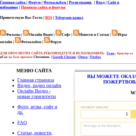
Главная сайта
|
Форум
|
Фотоальбом
|
Регистрация
|
Вход
|
Cайт в
избранное
|
Правила сайта и форума
Приветствую Вас
Гость |
RSS
|
Telegram канал
Фильмы |
Онлайн Видео |
Софт |
Новости и Статьи |
Игры
онлайн |
Фотоальбом |
Форум
ДЛЯ ПРОСМОТРА САЙТА РЕКОМЕНДУЕТСЯ ИСПОЛЬЗОВАТЬ:
Uran
-
браузер от
uCoz
на базе проекта
Chromium. |
Google Chrome
|
Opera
|
Firefox
МЕНЮ САЙТА
ВЫ МОЖЕТЕ ОКАЗА
Главная страница
ПОЖЕРТВОВ
Видео, радио онлайн
Онлайн Видео -
W
новые горизотнты
Фото, игры, софт и
др.
FAQ
Статьи, новости,