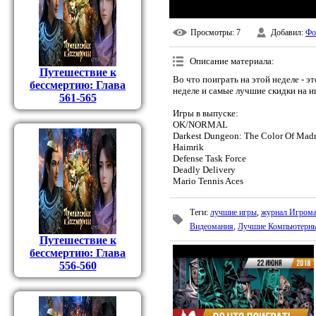
Просмотры
: 7
Добавил
:
Фо
Описание материала
:
Путешествие к
Во что поиграть на этой неделе - 
бессмертию: Глава
неделе и самые лучшие скидки на и
561-565
Игры в выпуске:
OK/NORMAL
Darkest Dungeon: The Color Of Mad
Haimrik
Defense Task Force
Deadly Delivery
Mario Tennis Aces
Теги
:
лучшие игры
,
журнал Игром
Видеомания
,
Лучшие Компьютерн
Путешествие к
бессмертию: Глава
556-560