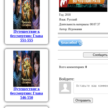
Год
: 2018
Язык
: Русский
Длительность материала
: 00:07:37
Автор
: Игромания
Путешествие к
бессмертию: Глава
551-555
Всего комментариев
:
0
Войдите:
Путешествие к
бессмертию: Глава
546-550
Отправить