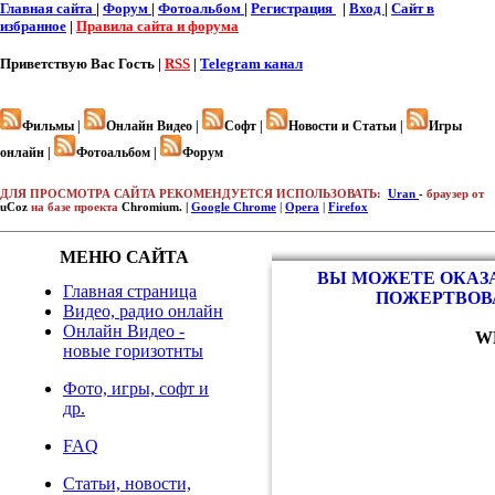
Главная сайта
|
Форум
|
Фотоальбом
|
Регистрация
|
Вход
|
Cайт в
избранное
|
Правила сайта и форума
Приветствую Вас
Гость |
RSS
|
Telegram канал
Фильмы |
Онлайн Видео |
Софт |
Новости и Статьи |
Игры
онлайн |
Фотоальбом |
Форум
ДЛЯ ПРОСМОТРА САЙТА РЕКОМЕНДУЕТСЯ ИСПОЛЬЗОВАТЬ:
Uran
-
браузер от
uCoz
на базе проекта
Chromium. |
Google Chrome
|
Opera
|
Firefox
МЕНЮ САЙТА
ВЫ МОЖЕТЕ ОКАЗА
Главная страница
ПОЖЕРТВОВ
Видео, радио онлайн
Онлайн Видео -
W
новые горизотнты
Фото, игры, софт и
др.
FAQ
Статьи, новости,