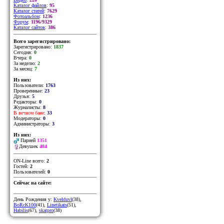
Каталог файлов
:
95
Каталог статей
:
7629
Фотоальбом
:
1236
Форум
:
1196/9329
Каталог сайтов
:
386
Всего зарегистрировано:
Зарегистрировано:
1837
Сегодня:
0
Вчера:
0
За неделю:
2
За месяц:
7
Из них:
Пользователи:
1763
Проверенные:
23
Друзья:
5
Редакторы:
0
Журналисты:
8
В вечном бане
:
33
Модераторы:
0
Администраторы:
3
Из них:
Парней
1351
Девушек
484
ON-Line всего:
2
Гостей:
2
Пользователей:
0
Сейчас на сайте:
День Рождения у:
Kvelduvl
(38)
,
BoRcK100
(41)
,
Linetikats
(51)
,
Habilis
(67)
,
skatpro
(38)