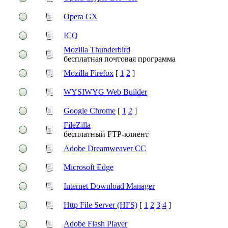
Opera GX
ICQ
Mozilla Thunderbird
бесплатная почтовая программа
Mozilla Firefox
[
1
2
]
WYSIWYG Web Builder
Google Chrome
[
1
2
]
FileZilla
бесплатный FTP-клиент
Adobe Dreamweaver CC
Microsoft Edge
Internet Download Manager
Http File Server (HFS)
[
1
2
3
4
]
Adobe Flash Player