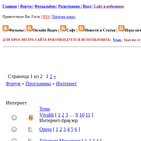
Главная
|
Форум
|
Фотоальбом
|
Регистрация
|
Вход
|
Сайт в избранное
Приветствую Вас
Гость |
RSS
|
Telegram канал
Фильмы |
Онлайн Видео |
Софт |
Новости и Статьи |
Игры онл
ДЛЯ ПРОСМОТРА САЙТА РЕКОМЕНДУЕТСЯ ИСПОЛЬЗОВАТЬ:
Uran
-
браузер от
Страница
1
из
2
1
2
»
Форум
»
Программы
»
Интернет
Интернет
Тема
Vivaldi
[
1
2
3
…
9
10
11
]
Интернет-браузер
Opera
[
1
2
3
4
5
6
]
Telegram Messenger
[
1
2
3
4
]