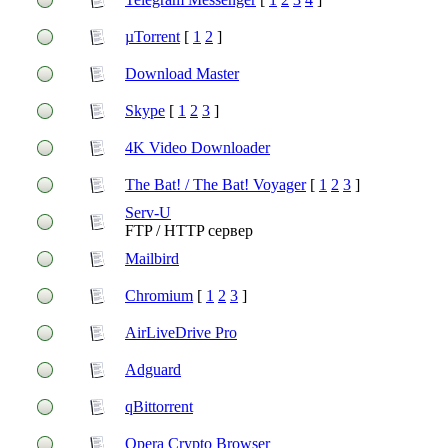
µTorrent
[
1
2
]
Download Master
Skype
[
1
2
3
]
4K Video Downloader
The Bat! / The Bat! Voyager
[
1
2
3
]
Serv-U
FTP / HTTP сервер
Mailbird
Chromium
[
1
2
3
]
AirLiveDrive Pro
Adguard
qBittorrent
Opera Crypto Browser