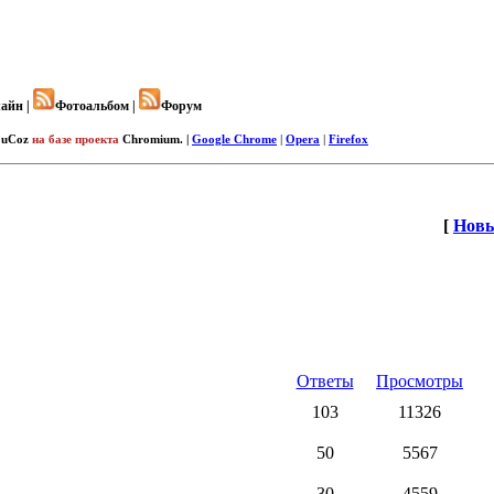
айн |
Фотоальбом |
Форум
uCoz
на базе проекта
Chromium. |
Google Chrome
|
Opera
|
Firefox
[
Новы
Ответы
Просмотры
103
11326
50
5567
30
4559