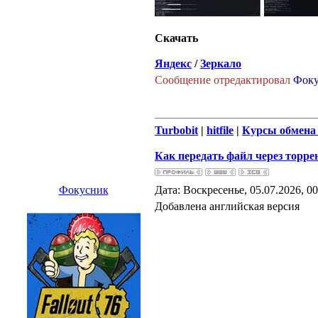
Скачать
Яндекс
/
Зеркало
Сообщение отредактировал
Фоку
Turbobit
|
hitfile
|
Курсы обмена 
Как передать файл через торрен
Фокусник
Дата: Воскресенье, 05.07.2026, 0
Добавлена английская версия