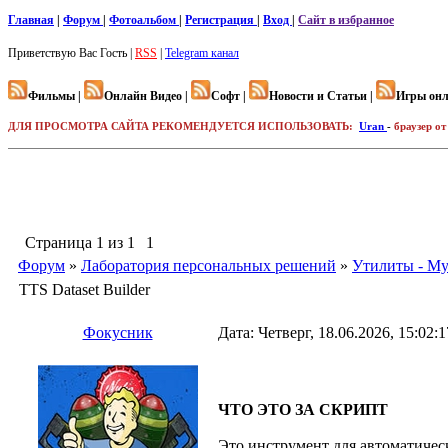
Главная
|
Форум
|
Фотоальбом
|
Регистрация
|
Вход
|
Сайт в избранное
Приветствую Вас
Гость |
RSS
|
Telegram канал
Фильмы |
Онлайн Видео |
Софт |
Новости и Статьи |
Игры онл
ДЛЯ ПРОСМОТРА САЙТА РЕКОМЕНДУЕТСЯ ИСПОЛЬЗОВАТЬ:
Uran
-
браузер от
Страница
1
из
1
1
Форум
»
Лаборатория персональных решений
»
Утилиты - Му
TTS Dataset Builder
Фокусник
Дата: Четверг, 18.06.2026, 15:02
ЧТО ЭТО ЗА СКРИПТ
Это инструмент для автоматическ