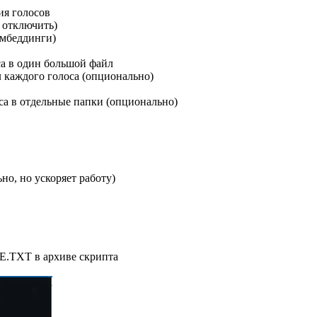
ия голосов
 отключить)
эмбеддинги)
са в один большой файл
 каждого голоса (опционально)
са в отдельные папки (опционально)
о, но ускоряет работу)
E.TXT в архиве скрипта