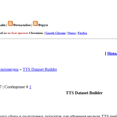
айн |
Фотоальбом |
Форум
uCoz
на базе проекта
Chromium. |
Google Chrome
|
Opera
|
Firefox
[
Новы
льтимедиа
»
TTS Dataset Builder
:17 | Сообщение #
1
TTS Dataset Builder
ого сбора и подготовки датасетов для обучения модели TTS (не