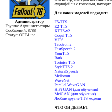
аудиофайлы с голосами, находит 
Для каких моделей подходит:
Администратор
F5-TTS
Группа: Администраторы
E2-TTS
Сообщений:
8788
XTTS-v2
Статус:
OFF-Line
Coqui TTS
VITS
Tacotron 2
FastSpeech 2
YourTTS
Bark
Tortoise TTS
StyleTTS 2
NaturalSpeech
Mellotron
WaveNet
Parallel WaveGAN
HiFi-GAN (для обучения)
MelGAN (для обучения)
Любые другие TTS модели
ЧТО ОН ДЕЛАЕТ