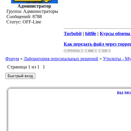
Администратор
Группа: Администраторы
Сообщений:
8788
Статус:
OFF-Line
Turbobit
|
hitfile
|
Курсы обмена 
Как передать файл через торрен
Форум
»
Лаборатория персональных решений
»
Утилиты - Му
Страница
1
из
1
1
ВЫ МО