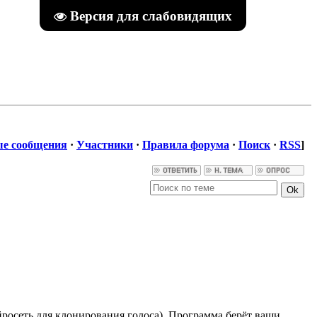
Версия для слабовидящих
е сообщения
·
Участники
·
Правила форума
·
Поиск
·
RSS
]
йросеть для клонирования голоса). Программа берёт ваши