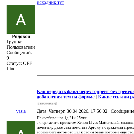
исходник тут
Рядовой
Группа:
Пользователи
Сообщений:
9
Статус:
OFF-
Line
Как передать файл через торрент без трекер
добавления тем на форуме
|
Какие ссылки р
vasia
Дата: Четверг, 30.04.2026, 17:56:02 | Сообщени
Привет!прошло 1д 21ч 25мин.
экперимент с проектом Xenon Lives Matter зашёл слишком
по-началу даже стал помогать Аргону в отражении агрес
восемь бегемотов отошёл к своим базам которые еще сто