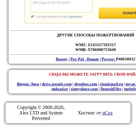
ДРУГИЕ СПОСОБЫ ПОЖЕРТВОВАНИЙ
WMZ: Z143317192317
WMB: X706980753649
Boosty
|
Pay Pal - Donate
|
Payeer:
P48650932
СЮДА ВЫ МОЖЕТЕ ЗАГРУЗИТЬ СВОИ ФА
Яндекс Диск
|
drive.google.com
|
dropbox.com
|
cloud.mail.ru
|
my.pc
upload.ee
|
zippyshare.com
|
DepositFiles
|
turbob
Copyright © 2000-2026,
Alex LTD and System
Хостинг от
uCoz
Perverted