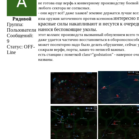
не готова еще верфь к конвеерному производству боево
любого сектора не согласных.
- они жрут всё! даже хааков! земляне держатся лучше все
интересно 
Рядовой
изза оружия заточенного против ксенонов.
красные силы накапливают и несутся к очеред
Группа:
нанося беспокоящие уколы.
Пользователи
этот коллапс производста вызванный обнулением всего т
Сообщений:
даже удается частично восстановиться в обороноспособ
9
может посекторно надо было делать обрушение, сейчас у
Статус:
OFF-
сожрали верфи, порты, каких-то неписей важных.
Line
есть станции с пометкой class="godstation" - наверное оч
названы.