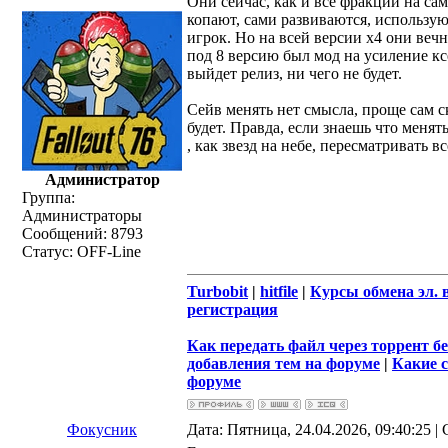
Они сейчас, как и все фракции на са
копают, сами развиваются, использую
игрок. Но на всей версии х4 они веч
под 8 версию был мод на усиление ксе
выйдет релиз, ни чего не будет.
Сейв менять нет смысла, проще сам с
будет. Правда, если знаешь что менят
, как звезд на небе, пересматривать вс
Администратор
Группа:
Администраторы
Сообщений:
8793
Статус:
OFF-Line
Turbobit
|
hitfile
|
Курсы обмена эл. 
регистрация
Как передать файл через торрент бе
добавления тем на форуме
|
Какие 
форуме
Фокусник
Дата: Пятница, 24.04.2026, 09:40:25 