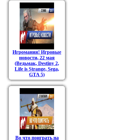
Игромания! Игровые
новости, 22 мая
(Ведьмак, Destiny 2,
Life is Strange, Sega,
GTA 5)
Во что поиграть на