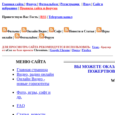
Главная сайта
|
Форум
|
Фотоальбом
|
Регистрация
|
Вход
|
Cайт в
избранное
|
Правила сайта и форума
Приветствую Вас
Гость |
RSS
|
Telegram канал
Фильмы |
Онлайн Видео |
Софт |
Новости и Статьи |
Игры
онлайн |
Фотоальбом |
Форум
ДЛЯ ПРОСМОТРА САЙТА РЕКОМЕНДУЕТСЯ ИСПОЛЬЗОВАТЬ:
Uran
-
браузер
от
uCoz
на базе проекта
Chromium. |
Google Chrome
|
Opera
|
Firefox
МЕНЮ САЙТА
ВЫ МОЖЕТЕ ОКАЗА
Главная страница
ПОЖЕРТВОВ
Видео, радио онлайн
Онлайн Видео -
W
новые горизотнты
Фото, игры, софт и
др.
FAQ
Статьи, новости,