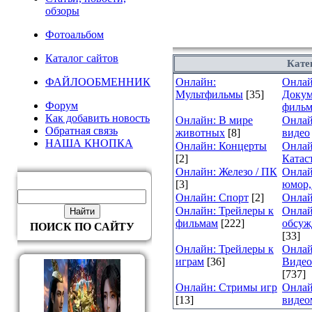
обзоры
Фотоальбом
Каталог сайтов
Кате
ФАЙЛООБМЕННИК
Онлайн:
Онлай
Мультфильмы
[35]
Докум
Форум
филь
Как добавить новость
Онлайн: В мире
Онлай
Обратная связь
животных
[8]
видео
НАША КНОПКА
Онлайн: Концерты
Онлай
[2]
Катас
Онлайн: Железо / ПК
Онлай
[3]
юмор,
Онлайн: Спорт
[2]
Онлай
Онлайн: Трейлеры к
Онлай
фильмам
[222]
обсуж
ПОИСК ПО САЙТУ
[33]
Онлайн: Трейлеры к
Онлай
играм
[36]
Видео
[737]
Онлайн: Стримы игр
Онлай
[13]
видео