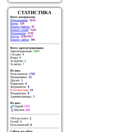
СТАТИСТИКА
Всего материалов:
Фильмомания
:
1634
Видео
:
220
Каталог файлов
:
95
Каталог статей
:
7629
Фотоальбом
:
1236
Форум
:
1196/9327
Каталог сайтов
:
386
Всего зарегистрировано:
Зарегистрировано:
1837
Сегодня:
0
Вчера:
0
За неделю:
2
За месяц:
7
Из них:
Пользователи:
1763
Проверенные:
23
Друзья:
5
Редакторы:
0
Журналисты:
8
В вечном бане
:
33
Модераторы:
0
Администраторы:
3
Из них:
Парней
1351
Девушек
484
ON-Line всего:
2
Гостей:
2
Пользователей:
0
Сейчас на сайте: