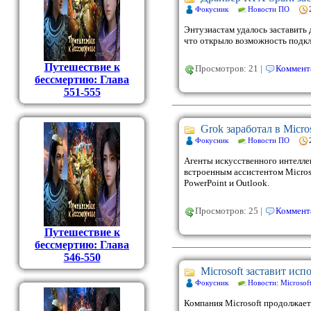
Фокусник
Новости ПО
Энтузиастам удалось заставить
что открыло возможность подкл
Путешествие к
Просмотров: 21 |
Коммента
бессмертию: Глава
551-555
Grok заработал в Micros
Фокусник
Новости ПО
Агенты искусственного интеллек
встроенным ассистентом Microso
PowerPoint и Outlook.
Просмотров: 25 |
Коммента
Путешествие к
бессмертию: Глава
546-550
Microsoft заставит ис
Фокусник
Новости: Microsof
Компания Microsoft продолжает 