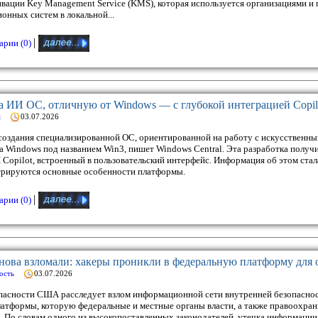
вации Key Management Service (KMS), которая используется организациями и
онных систем в локальной...
|
рии (0)
ла ИИ ОС, отличную от Windows — с глубокой интеграцией Copil
t
03.07.2026
создания специализированной ОС, ориентированной на работу с искусственным
а Windows под названием Win3, пишет Windows Central. Эта разработка получи
opilot, встроенный в пользовательский интерфейс. Информация об этом стала
стрируются основные особенности платформы.
|
рии (0)
ова взломали: хакеры проникли в федеральную платформу для
ость
03.07.2026
асности США расследует взлом информационной сети внутренней безопасност
платформы, которую федеральные и местные органы власти, а также правоохра
 По словам одного из высокопоставленных законодателей, утечка информации