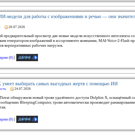
 ИИ-модели для работы с изображениями и речью — они значите
t
26.07.2026
ый предварительный просмотр две новые модели искусственного интеллекта со
ским генератором изображений в ассортименте компании; MAI-Voice-2-Flash пр
ов корпоративных рабочих нагрузок.
|
рии (0)
X умеет выбирать самых выгодных жертв с помощью ИИ
ость
24.07.2026
hreat обнаружили новый троян удалённого доступа Dolphin X, оснащённый сист
 сообщению BleepingComputer, троян автоматически производит ранжировани
так.
|
рии (0)