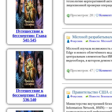
технологию корпоративной акти
лицензионной проверки операци
Просмотров: 28 |
Коммента
Путешествие к
бессмертию: Глава
Microsoft разрабатыва
541-545
Фокусник
Новости: Microsof
Microsoft изучала возможность 
Edge и нового облегчённого код
центральным элементом был ИИ C
видеообзора, в котором демон
Просмотров: 47 |
Коммента
Путешествие к
Правительство США сн
бессмертию: Глава
Фокусник
Новости: Безопасн
536-540
Министерство внутренней безоп
Information Network, HSIN) — 
разведывательной информацией.