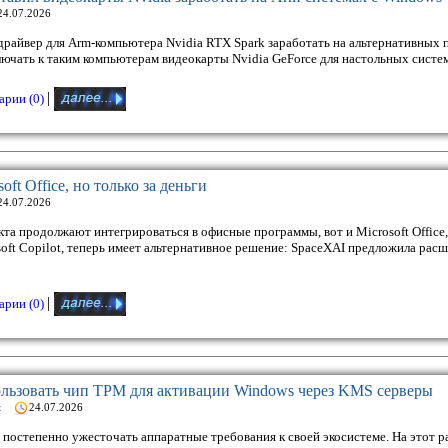
24.07.2026
 драйвер для Arm-компьютера Nvidia RTX Spark заработать на альтернативных
ючать к таким компьютерам видеокарты Nvidia GeForce для настольных систем
|
рии (0)
oft Office, но только за деньги
24.07.2026
та продолжают интегрироваться в офисные программы, вот и Microsoft Office
ft Copilot, теперь имеет альтернативное решение: SpaceXAI предложила расш
|
рии (0)
пользовать чип TPM для активации Windows через KMS серверы
t
24.07.2026
постепенно ужесточать аппаратные требования к своей экосистеме. На этот р