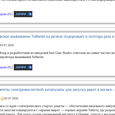
|
рии (0)
кое выживание Valheim на релизе подорожает в полтора раза и
03.07.2026
ishing и разработчики из шведской Iron Gate Studio ответили на самые частые 
симулятора выживания Valheim.
|
рии (0)
енты электромагнитной катапульты для запуска ракет в космос
03.07.2026
ись от идеи «электрического старта» ракеты — обеспечения начального импуль
кта запуски планируются с «крыши мира» — горных вершин Тибета, где разреж
й ракете. Для этого создан специальный институт в Цзыяне, городе у восточ