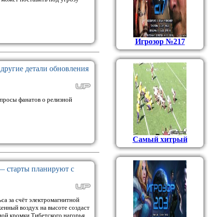
Игрозор №217
 другие детали обновления
вопросы фанатов о релизной
Самый хитрый
 — старты планируют с
са за счёт электромагнитной
енный воздух на высоте создаст
ной кромки Тибетского нагорья,