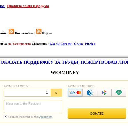
ное
|
Правила сайта и форума
айн |
Фотоальбом |
Форум
uCoz
на базе проекта
Chromium. |
Google Chrome
|
Opera
|
Firefox
ОКАЗАТЬ ПОДДЕРЖКУ ЗА ТРУДЫ, ПОЖЕРТВОВАВ Л
WEBMONEY