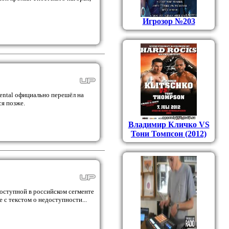
Игрозор №203
ental официально перешёл на
ся позже.
Владимир Кличко VS
Тони Томпсон (2012)
доступной в российском сегменте
 с текстом о недоступности...