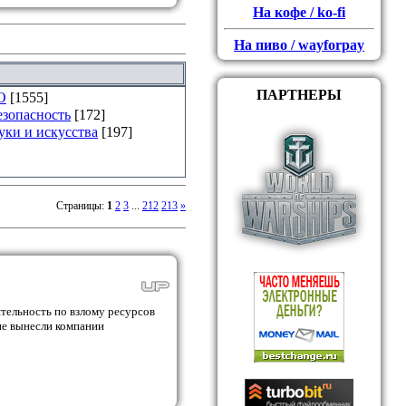
На кофе / ko-fi
На пиво / wayforpay
ПАРТНЕРЫ
О
[1555]
езопасность
[172]
уки и искусства
[197]
Страницы
:
1
2
3
...
212
213
»
тельность по взлому ресурсов
 не вынесли компании