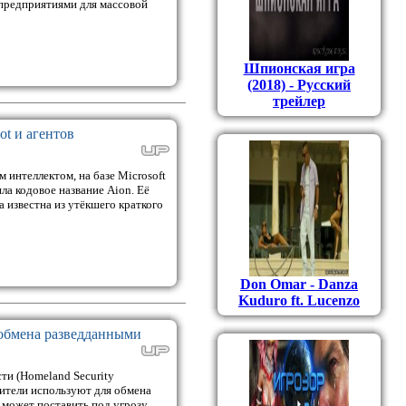
 предприятиями для массовой
Шпионская игра
(2018) - Русский
трейлер
ot и агентов
 интеллектом, на базе Microsoft
ла кодовое название Aion. Её
 известна из утёкшего краткого
Don Omar - Danza
Kuduro ft. Lucenzo
 обмена разведданными
и (Homeland Security
нители используют для обмена
 может поставить под угрозу