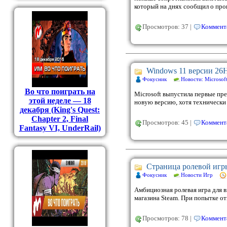
который на днях сообщил о прог
Просмотров: 37 |
Коммента
Windows 11 версии 26
Фокусник
Новости: Microsof
Во что поиграть на
Microsoft выпустила первые пр
этой неделе — 18
новую версию, хотя технически 
декабря (King's Quest:
Chapter 2, Final
Просмотров: 45 |
Коммента
Fantasy VI, UnderRail)
Страница ролевой игры
Фокусник
Новости Игр
Амбициозная ролевая игра для в
магазина Steam. При попытке от
Просмотров: 78 |
Коммента