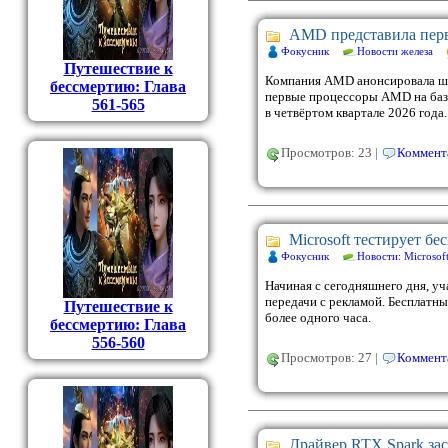
AMD представила перв
Фокусник
Новости железа
Путешествие к
Компания AMD анонсировала ше
бессмертию: Глава
первые процессоры AMD на базе
561-565
в четвёртом квартале 2026 года.
Просмотров: 23 |
Коммента
Microsoft тестирует б
Фокусник
Новости: Microsof
Начиная с сегодняшнего дня, уч
передачи с рекламой. Бесплатны
Путешествие к
более одного часа.
бессмертию: Глава
556-560
Просмотров: 27 |
Коммента
Драйвер RTX Spark зас