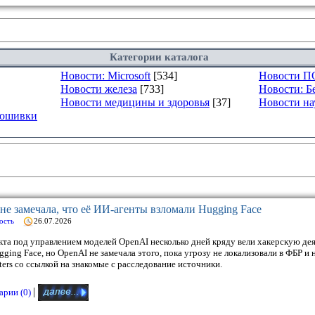
Категории каталога
Новости: Microsoft
[534]
Новости П
Новости железа
[733]
Новости: Б
Новости медицины и здоровья
[37]
Новости на
рошивки
е замечала, что её ИИ-агенты взломали Hugging Face
ость
26.07.2026
кта под управлением моделей OpenAI несколько дней кряду вели хакерскую дея
ing Face, но OpenAI не замечала этого, пока угрозу не локализовали в ФБР и
rs со ссылкой на знакомые с расследование источники.
|
рии (0)