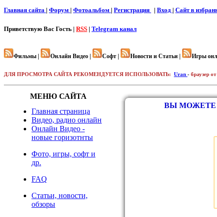
Главная сайта
|
Форум
|
Фотоальбом
|
Регистрация
|
Вход
|
Cайт в избран
Приветствую Вас
Гость |
RSS
|
Telegram канал
Фильмы |
Онлайн Видео |
Софт |
Новости и Статьи |
Игры онл
ДЛЯ ПРОСМОТРА САЙТА РЕКОМЕНДУЕТСЯ ИСПОЛЬЗОВАТЬ:
Uran
-
браузер от
МЕНЮ САЙТА
ВЫ МОЖЕТЕ 
Главная страница
Видео, радио онлайн
Онлайн Видео -
новые горизотнты
Фото, игры, софт и
др.
FAQ
Статьи, новости,
обзоры