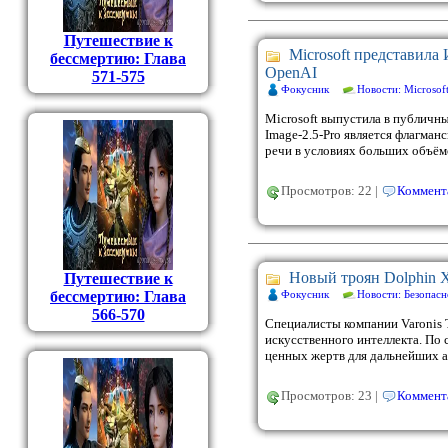
Путешествие к
Microsoft представила
бессмертию: Глава
OpenAI
571-575
Фокусник
Новости: Microsof
Microsoft выпустила в публичн
Image-2.5-Pro является флагман
речи в условиях больших объём
Просмотров: 22 |
Коммента
Новый троян Dolphin 
Путешествие к
Фокусник
Новости: Безопасн
бессмертию: Глава
566-570
Специалисты компании Varonis T
искусственного интеллекта. По
ценных жертв для дальнейших а
Просмотров: 23 |
Коммента