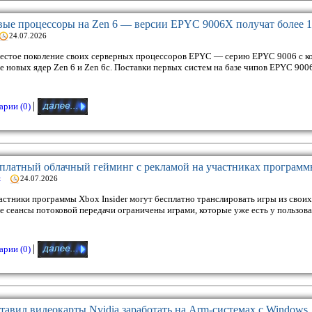
ые процессоры на Zen 6 — версии EPYC 9006X получат более 1
24.07.2026
стое поколение своих серверных процессоров EPYC — серию EPYC 9006 с ко
 новых ядер Zen 6 и Zen 6c. Поставки первых систем на базе чипов EPYC 90
|
рии (0)
есплатный облачный гейминг с рекламой на участниках программы
t
24.07.2026
астники программы Xbox Insider могут бесплатно транслировать игры из свои
е сеансы потоковой передачи ограничены играми, которые уже есть у пользоват
|
рии (0)
тавил видеокарты Nvidia заработать на Arm-системах с Windows