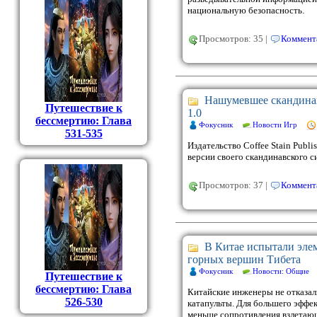
национальную безопасность.
Просмотров: 35 |
Коммента
Нашумевшее скандинавс
Путешествие к
1.0
бессмертию: Глава
Фокусник
Новости Игр
531-535
Издательство Coffee Stain Publ
версии своего скандинавского 
Просмотров: 37 |
Коммента
В Китае испытали элем
горных вершин Тибета
Фокусник
Новости: Общие
Путешествие к
бессмертию: Глава
Китайские инженеры не отказал
526-530
катапульты. Для большего эффе
меньше сопротивления взлетающе