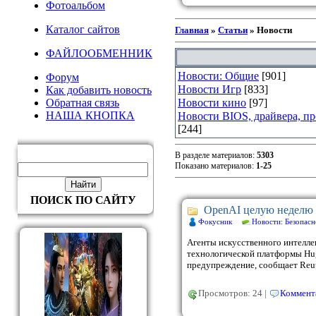
Фотоальбом
Каталог сайтов
Главная
»
Статьи
» Новости
ФАЙЛООБМЕННИК
Новости: Общие
[901]
Форум
Новости Игр
[833]
Как добавить новость
Обратная связь
Новости кино
[97]
НАША КНОПКА
Новости BIOS, драйвера, п
[244]
В разделе материалов
:
5303
Показано материалов
:
1-25
ПОИСК ПО САЙТУ
OpenAI целую неделю н
Фокусник
Новости: Безопасн
Агенты искусственного интелле
технологической платформы Hugg
предупреждение, сообщает Reute
Просмотров: 24 |
Коммента