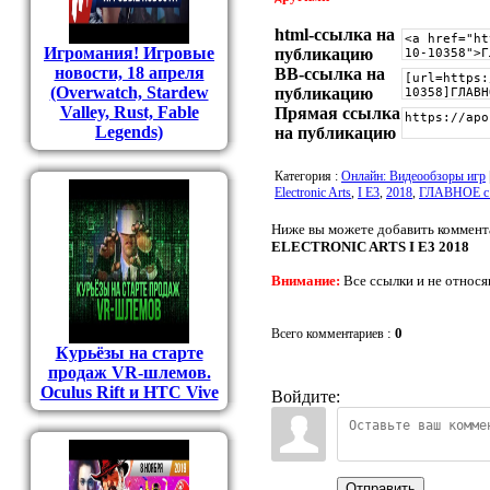
html-cсылка на
Игромания! Игровые
публикацию
новости, 18 апреля
BB-cсылка на
(Overwatch, Stardew
публикацию
Valley, Rust, Fable
Прямая ссылка
Legends)
на публикацию
Категория
:
Онлайн: Видеообзоры игр
Electronic Arts
,
I E3
,
2018
,
ГЛАВНОЕ с 
Ниже вы можете добавить коммент
ELECTRONIC ARTS I E3 2018
Внимание:
Все ссылки и не относя
:
0
Всего комментариев
Курьёзы на старте
продаж VR-шлемов.
Oculus Rift и HTC Vive
Войдите:
Отправить