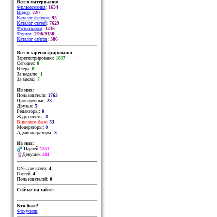
Всего материалов:
Фильмомания
:
1634
Видео
:
220
Каталог файлов
:
95
Каталог статей
:
7629
Фотоальбом
:
1236
Форум
:
1196/9330
Каталог сайтов
:
386
Всего зарегистрировано:
Зарегистрировано:
1837
Сегодня:
0
Вчера:
0
За неделю:
1
За месяц:
7
Из них:
Пользователи:
1763
Проверенные:
23
Друзья:
5
Редакторы:
0
Журналисты:
8
В вечном бане
:
33
Модераторы:
0
Администраторы:
3
Из них:
Парней
1351
Девушек
484
ON-Line всего:
4
Гостей:
4
Пользователей:
0
Сейчас на сайте:
Кто был?
Фокусник
,