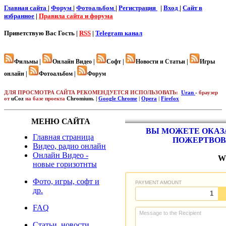
Главная сайта
|
Форум
|
Фотоальбом
|
Регистрация
|
Вход
|
Cайт в
избранное
|
Правила сайта и форума
Приветствую Вас
Гость |
RSS
|
Telegram канал
Фильмы |
Онлайн Видео |
Софт |
Новости и Статьи |
Игры
онлайн |
Фотоальбом |
Форум
ДЛЯ ПРОСМОТРА САЙТА РЕКОМЕНДУЕТСЯ ИСПОЛЬЗОВАТЬ:
Uran
-
браузер
от
uCoz
на базе проекта
Chromium. |
Google Chrome
|
Opera
|
Firefox
МЕНЮ САЙТА
ВЫ МОЖЕТЕ ОКАЗА
Главная страница
ПОЖЕРТВОВ
Видео, радио онлайн
Онлайн Видео -
W
новые горизотнты
Фото, игры, софт и
др.
FAQ
Статьи, новости,