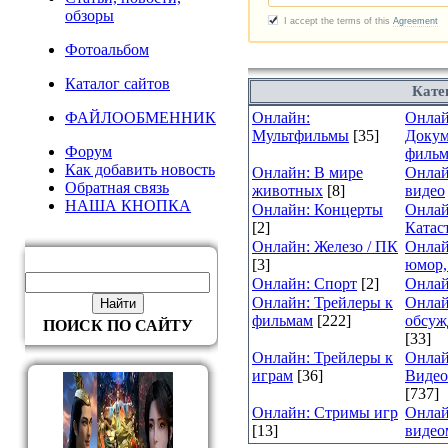
обзоры
Фотоальбом
Каталог сайтов
Кате
ФАЙЛООБМЕННИК
Онлайн:
Онлай
Мультфильмы
[35]
Докум
Форум
филь
Как добавить новость
Онлайн: В мире
Онлай
Обратная связь
животных
[8]
видео
НАША КНОПКА
Онлайн: Концерты
Онлай
[2]
Катас
Онлайн: Железо / ПК
Онлай
[3]
юмор,
Онлайн: Спорт
[2]
Онлай
Онлайн: Трейлеры к
Онлай
фильмам
[222]
обсуж
ПОИСК ПО САЙТУ
[33]
Онлайн: Трейлеры к
Онлай
играм
[36]
Видео
[737]
Онлайн: Стримы игр
Онлай
[13]
видео