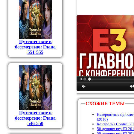
Путешествие к
бессмертию: Глава
551-555
0:00
СХОЖИЕ ТЕМЫ
Путешествие к
Невероятные приключ
бессмертию: Глава
(2018)
546-550
Контроль / Control 2
50 лучших игр E3 201
50 лучших игр E3 201