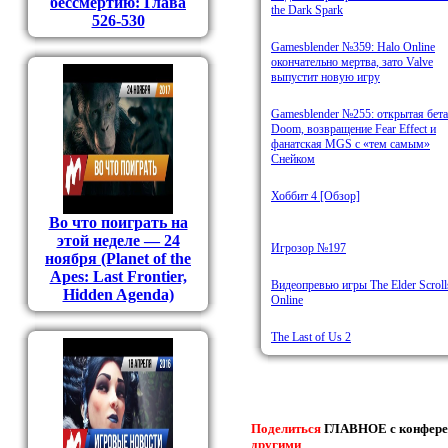
бессмертию: Глава
the Dark Spark
526-530
Gamesblender №359: Halo Online
окончательно мертва, зато Valve
выпустит новую игру
Gamesblender №255: открытая бета
Doom, возвращение Fear Effect и
фанатская MGS с «тем самым»
Снейком
Хоббит 4 [Обзор]
Во что поиграть на
этой неделе — 24
Игрозор №197
ноября (Planet of the
Apes: Last Frontier,
Видеопревью игры The Elder Scroll
Hidden Agenda)
Online
The Last of Us 2
Поделиться
ГЛАВНОЕ с конфере
другими