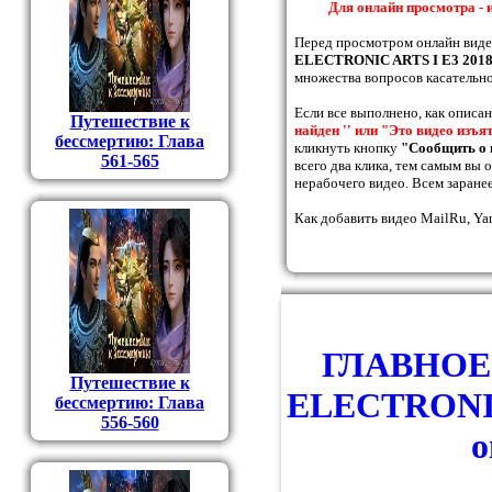
Для онлайн просмотра - 
Перед просмотром онлайн вид
ELECTRONIC ARTS I E3 201
множества вопросов касательно
Если все выполнено, как описа
Путешествие к
найден '' или "Это видео изъя
бессмертию: Глава
кликнуть кнопку
"Сообщить о 
561-565
всего два клика, тем самым вы
нерабочего видео. Всем заранее
Как добавить видео MailRu, Ya
ГЛАВНОЕ 
Путешествие к
ELECTRONIC
бессмертию: Глава
556-560
о