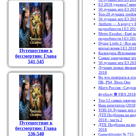
E3 2018 удалась? мне
50 лучших игр E3 201
Топ-20 лучших трейл
50 лучших игр E3 201
Anthem — А вдруг у 
подробности I Е3 20
Metro Exodus - Ещё на
подробности I Е3 20
Dying Light 2 - Все 
впечатления I E3 201
Путешествие к
Календарь Игромании
бессмертию: Глава
Самые ожидаемые иг
541-545
50 лучших игр E3 201
Лучшие новые фильмы
2018
Во что поиграть в эт
ПК, PS4, Xbox One
Матч Россия - Саудо
футболу ⚽ FIFA 2018
Топ-12 самых ожидае
Ваш репетитор (2018)
ТОП-10 Лучших игр п
ДТП Подборка на виде
2018 - часть 2
Путешествие к
ДТП. Подборка на вид
бессмертию: Глава
2018
536-540
Gamesblender № 755: E