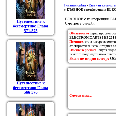
Главная сайта
-
Главная каталога
» ГЛАВНОЕ с конференции ELEC
ГЛАВНОЕ с конференции ELE
Путешествие к
Смотреть онлайн
бессмертию: Глава
571-575
Обязательно
перед просмотро
ELECTRONIC ARTS I E3 201
Помните
, что в плеере возмож
от скорости вашего интернет с
Имейте терпение:
Запуск видео
немного подождать пока ответ 
Если не видно плеер:
Обн
Путешествие к
бессмертию: Глава
566-570
Смотри ниже...