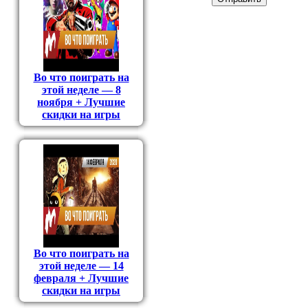
Во что поиграть на
этой неделе — 8
ноября + Лучшие
скидки на игры
Во что поиграть на
этой неделе — 14
февраля + Лучшие
скидки на игры