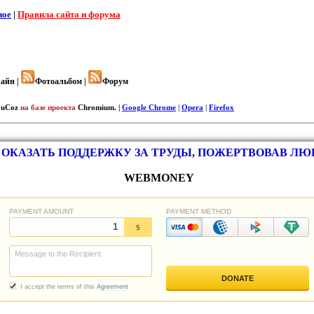
ное
|
Правила сайта и форума
айн |
Фотоальбом |
Форум
uCoz
на базе проекта
Chromium. |
Google Chrome
|
Opera
|
Firefox
ОКАЗАТЬ ПОДДЕРЖКУ ЗА ТРУДЫ, ПОЖЕРТВОВАВ Л
WEBMONEY