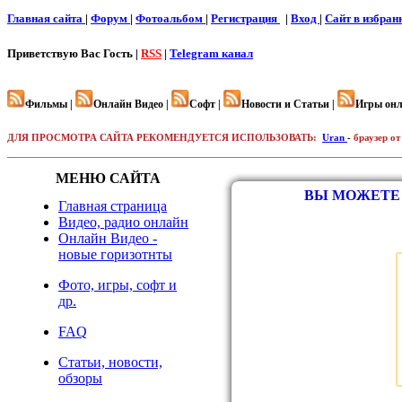
Главная сайта
|
Форум
|
Фотоальбом
|
Регистрация
|
Вход
|
Cайт в избран
Приветствую Вас
Гость |
RSS
|
Telegram канал
Фильмы |
Онлайн Видео |
Софт |
Новости и Статьи |
Игры онл
ДЛЯ ПРОСМОТРА САЙТА РЕКОМЕНДУЕТСЯ ИСПОЛЬЗОВАТЬ:
Uran
-
браузер от
МЕНЮ САЙТА
ВЫ МОЖЕТЕ 
Главная страница
Видео, радио онлайн
Онлайн Видео -
новые горизотнты
Фото, игры, софт и
др.
FAQ
Статьи, новости,
обзоры