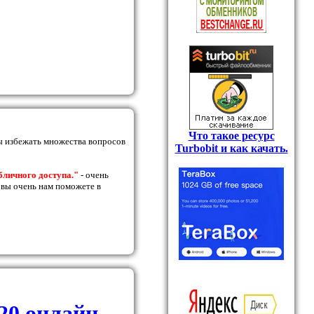
Что такое ресурс
 избежать множества вопросов
Turbobit и как качать.
убличного доступа."
- очень
м вы очень нам поможете в
20 онлайн