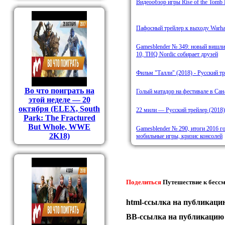
Видеообзор игры Rise of the Tomb 
Пафосный трейлер к выходу Warham
Gamesblender № 349: новый вишл
10, THQ Nordic собирает друзей
Фильм "Талли" (2018) - Русский т
Во что поиграть на
Голый матадор на фестивале в Са
этой неделе — 20
октября (ELEX, South
22 мили — Русский трейлер (2018)
Park: The Fractured
But Whole, WWE
Gamesblender № 290, итоги 2016 го
2K18)
мобильные игры, кризис консолей
Поделиться
Путешествие к бессм
html-cсылка на публикаци
BB-cсылка на публикацию