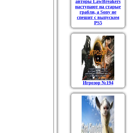
авторы LawBreakers
наступают на старые
грабли, а Sony не
спешит с выпуском
PS5
Игрозор №194