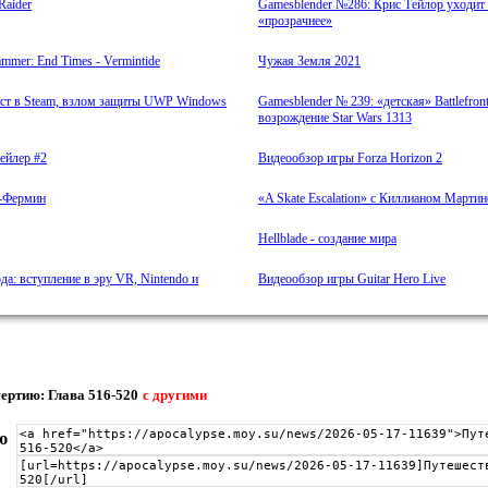
Raider
Gamesblender №286: Крис Тейлор уходит в 
«прозрачнее»
mer: End Times - Vermintide
Чужая Земля 2021
ист в Steam, взлом защиты UWP Windows
Gamesblender № 239: «детская» Battlefron
возрождение Star Wars 1313
рейлер #2
Видеообзор игры Forza Horizon 2
н-Фермин
«A Skate Escalation» c Киллианом Марти
Hellblade - создание мира
да: вступление в эру VR, Nintendo и
Видеообзор игры Guitar Hero Live
ертию: Глава 516-520
с другими
ю