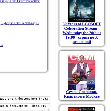
инди, а Star Citizen становится
t, Cyberpunk 2077 в 2016 году и
30 Years of EGOSOFT
Celebration Stream -
Wednesday the 20th at
19:00 - стрим по Х
вселенной
ном
Семён Слепаков-
Квартира в Москве