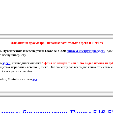
Для онлайн просмотра - использовать только Opera и FierFox
ео
Путешествие к бессмертию: Глава 516-520
,
читаем инструкцию здесь
дабы
о всему интернету.
но
здесь
, и выводится ошибка
" файл не найден '' или "Это видео изъято из п
щить о нерабочей ссылке"
, ниже. Это займет у вас всего два клика, тем самы
 Всем заранее спасибо.
ndex, Youtube - читаем
тут
вие к бессмертию: Глава 516-5