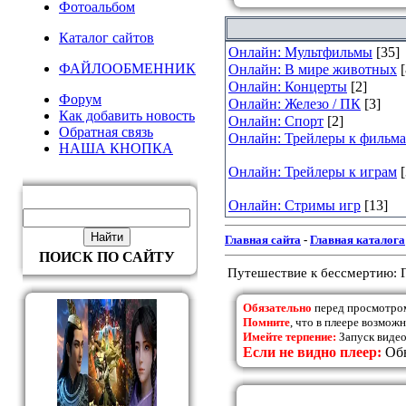
Фотоальбом
Каталог сайтов
Онлайн: Мультфильмы
[35]
ФАЙЛООБМЕННИК
Онлайн: В мире животных
[
Онлайн: Концерты
[2]
Форум
Онлайн: Железо / ПК
[3]
Как добавить новость
Онлайн: Спорт
[2]
Обратная связь
Онлайн: Трейлеры к фильм
НАША КНОПКА
Онлайн: Трейлеры к играм
Онлайн: Стримы игр
[13]
Главная сайта
-
Главная каталога
ПОИСК ПО САЙТУ
Путешествие к бессмертию: Г
Обязательно
перед просмотро
Помните
, что в плеере возмож
Имейте терпение:
Запуск видео
Если не видно плеер:
Обн