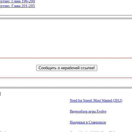
ертию: Глава 196-200
ертию: Глава 201-205
Ы
Need for Speed: Most Wanted (2012)
Видеообзор игры Evolve
Неадекват в Ставрополе