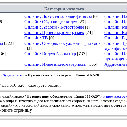
Категории каталога
Онлайн: Документальные фильмы
[0]
Онлайн: На
8]
Онлайн: Обучающее видео
[29]
Онлайн: Пе
Онлайн: Аварии / Катастрофы
[1]
Онлайн: М
Онлайн: Приколы, юмор, смех
[74]
Онлайн: К
Онлайн: ТВ
[0]
Онлайн: Ра
ам
[222]
Онлайн: Обзоры, обсуждения фильмов
Онлайн: Тр
[33]
мультфиль
[36]
Онлайн: Видеообзоры игр
[737]
Онлайн: Но
прохождени
Онлайн: Иные видеоматериалы
[155]
Аудиокниг
-
Аудиокниги
- » Путешествие к бессмертию: Глава 516-520
лава 516-520 - Смотреть онлайн
м онлайн видео
"Путешествие к бессмертию: Глава 516-520"
,
читаем инстру
но выбирать качество видео в зависимости от скорости вашего интернет соедин
 онлайн - это не жесткий диск, нужно немного подождать пока ответ с сервера
овите страницу.