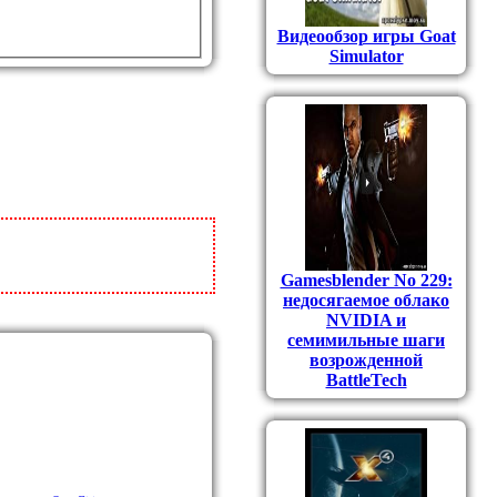
Видеообзор игры Goat
Simulator
Gamesblender No 229:
недосягаемое облако
NVIDIA и
семимильные шаги
возрожденной
BattleTech