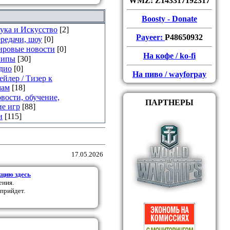
WMZ: Z143317192317
Boosty - Donate
ука и Искусство
[2]
Payeer:
P48650932
редачи, шоу
[0]
ировые новости
[0]
На кофе / ko-fi
липы
[30]
дио
[0]
На пиво / wayforpay
ейлер / Тизер к
мам
[18]
вости, обучение,
ПАРТНЕРЫ
е игр
[88]
и
[115]
17.05.2026
кцию здесь
ения.
 прийдет.