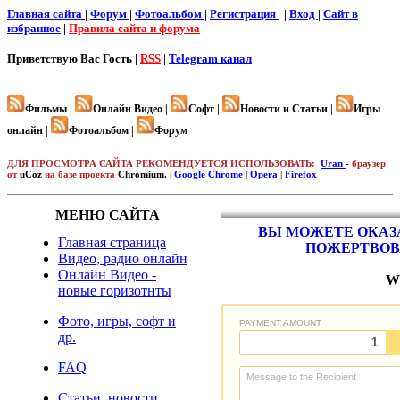
Главная сайта
|
Форум
|
Фотоальбом
|
Регистрация
|
Вход
|
Cайт в
избранное
|
Правила сайта и форума
Приветствую Вас
Гость |
RSS
|
Telegram канал
Фильмы |
Онлайн Видео |
Софт |
Новости и Статьи |
Игры
онлайн |
Фотоальбом |
Форум
ДЛЯ ПРОСМОТРА САЙТА РЕКОМЕНДУЕТСЯ ИСПОЛЬЗОВАТЬ:
Uran
-
браузер
от
uCoz
на базе проекта
Chromium. |
Google Chrome
|
Opera
|
Firefox
МЕНЮ САЙТА
ВЫ МОЖЕТЕ ОКАЗА
Главная страница
ПОЖЕРТВОВ
Видео, радио онлайн
Онлайн Видео -
W
новые горизотнты
Фото, игры, софт и
др.
FAQ
Статьи, новости,