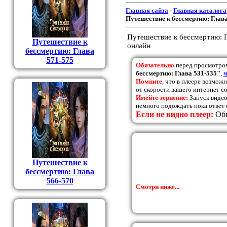
Главная сайта
-
Главная каталога
Путешествие к бессмертию: Глава
Путешествие к бессмертию: Г
Путешествие к
онлайн
бессмертию: Глава
571-575
Обязательно
перед просмотро
бессмертию: Глава 531-535"
,
ч
Помните
, что в плеере возмож
от скорости вашего интернет с
Имейте терпение:
Запуск видео
немного подождать пока ответ 
Если не видно плеер:
Обн
Путешествие к
бессмертию: Глава
566-570
Смотри ниже...