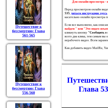
Для онлайн просмотра - 
Перед просмотром онлайн вид
535
,
читаем инструкцию здесь
касательно онлайн просмотра п
Если все выполнено, как описа
Путешествие к
найден '' или "Это видео изъя
бессмертию: Глава
кликнуть кнопку
"Сообщить о 
561-565
всего два клика, тем самым вы
нерабочего видео. Всем заранее
Как добавить видео MailRu, Ya
Путешестви
Путешествие к
Глава 5
бессмертию: Глава
556-560