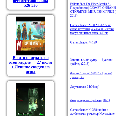
бессмертию: Глава
Fallout 76 и The Elder Scrolls 6 -
526-530
Подробности | СЮЖЕТ, ОНЛАЙН
ОТКРЫТЫЙ МИР, ГЕЙМПЛЕЙ (
2018)
Gamesblender № 312: GTA V не
сбавляет темпа, а Valve и Blizzard
могут лишиться прав на Dota
Gamesblender № 199
Во что поиграть на
Загляни в мою душу — Русский
этой неделе — 27 июля
трейлер (2018)
+ Лучшие скидки на
игры
Фильм "Талли" (2018) - Русский
трейлер #2
Джуманджи 2 [Обзор]
#хочувигру — Трейлер (2021)
Gamesblender № 338: война с
лутбоксами, ремастер Neverwinter