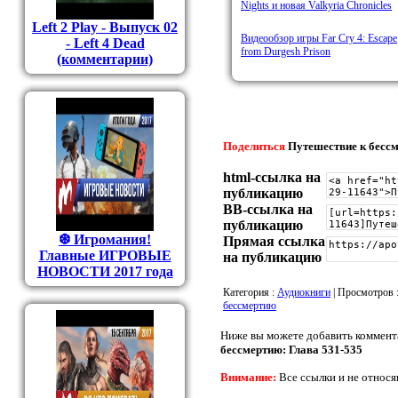
Nights и новая Valkyria Chronicles
Left 2 Play - Выпуск 02
Видеообзор игры Far Cry 4: Escape
- Left 4 Dead
from Durgesh Prison
(комментарии)
Поделиться
Путешествие к бессм
html-cсылка на
публикацию
BB-cсылка на
публикацию
❆ Игромания!
Прямая ссылка
Главные ИГРОВЫЕ
на публикацию
НОВОСТИ 2017 года
Категория
:
Аудиокниги
|
Просмотров
бессмертию
Ниже вы можете добавить коммент
бессмертию: Глава 531-535
Внимание:
Все ссылки и не относя