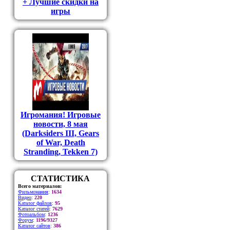
+ Лучшие скидки на
игры
Игромания! Игровые
новости, 8 мая
(Darksiders III, Gears
of War, Death
Stranding, Tekken 7)
СТАТИСТИКА
Всего материалов:
Фильмомания
:
1634
Видео
:
220
Каталог файлов
:
95
Каталог статей
:
7629
Фотоальбом
:
1236
Форум
:
1196/9327
Каталог сайтов
:
386