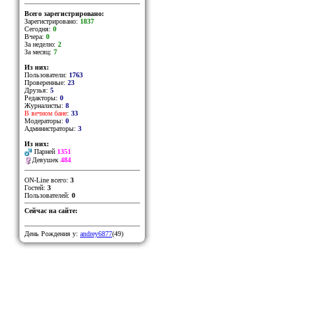
Всего зарегистрировано:
Зарегистрировано:
1837
Сегодня:
0
Вчера:
0
За неделю:
2
За месяц:
7
Из них:
Пользователи:
1763
Проверенные:
23
Друзья:
5
Редакторы:
0
Журналисты:
8
В вечном бане
:
33
Модераторы:
0
Администраторы:
3
Из них:
Парней
1351
Девушек
484
ON-Line всего:
3
Гостей:
3
Пользователей:
0
Сейчас на сайте:
День Рождения у:
andrey6877
(49)