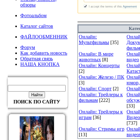
обзоры
Фотоальбом
Каталог сайтов
Кате
ФАЙЛООБМЕННИК
Онлайн:
Онлай
Мультфильмы
[35]
Докум
Форум
филь
Как добавить новость
Онлайн: В мире
Онлай
Обратная связь
животных
[8]
видео
НАША КНОПКА
Онлайн: Концерты
Онлай
[2]
Катас
Онлайн: Железо / ПК
Онлай
[3]
юмор,
Онлайн: Спорт
[2]
Онлай
Онлайн: Трейлеры к
Онлай
фильмам
[222]
обсуж
ПОИСК ПО САЙТУ
[33]
Онлайн: Трейлеры к
Онлай
играм
[36]
Видео
[737]
Онлайн: Стримы игр
Онлай
[13]
видео