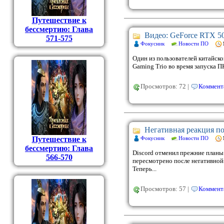
Путешествие к
бессмертию: Глава
Видео: GeForce RTX 50
571-575
Фокусник
Новости ПО
Один из пользователей китайско
Gaming Trio во время запуска П
Просмотров: 72 |
Коммента
Негативная реакция по
Фокусник
Новости ПО
Путешествие к
бессмертию: Глава
Discord отменил прежние планы 
566-570
пересмотрено после негативной 
Теперь...
Просмотров: 57 |
Коммента