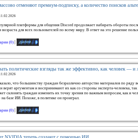
массово отменяют премиум-подписку, а количество поисков альте
11.02.2026
улярной платформы для общения Discord продолжает набирать обороты после 
 возраста для всех пользователей по всему миру. В ответ на это решение польз
|
рии (0)
ть политические взгляды так же эффективно, как человек — и 
11.02.2026
азало, что большинству граждан безразлично авторство материалов по ряду 
и верят аргументам и воспринимают их как со стороны эксперта-человека, так
жет склонять граждан изменить их точку зрения по важным вопросам, как и чел
 на базе ИИ. Похоже, в политике он проиграл.
|
рии (0)
рт NVIDIA теперь создают с помощью ИИ