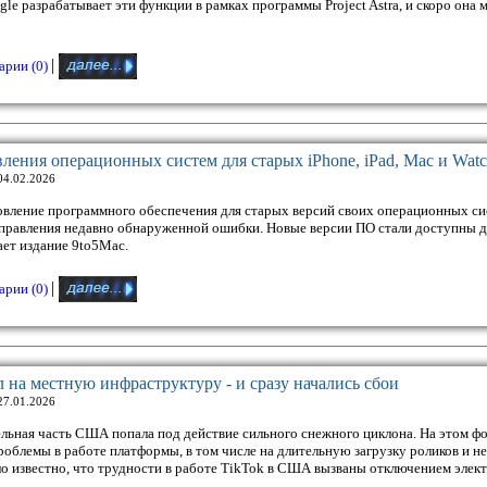
e разрабатывает эти функции в рамках программы Project Astra, и скоро она
|
рии (0)
ления операционных систем для старых iPhone, iPad, Mac и Wat
04.02.2026
вление программного обеспечения для старых версий своих операционных си
правления недавно обнаруженной ошибки. Новые версии ПО стали доступны д
ает издание 9to5Mac.
|
рии (0)
на местную инфраструктуру - и сразу начались сбои
27.01.2026
ьная часть США попала под действие сильного снежного циклона. На этом фо
роблемы в работе платформы, в том числе на длительную загрузку роликов и н
ло известно, что трудности в работе TikTok в США вызваны отключением элек