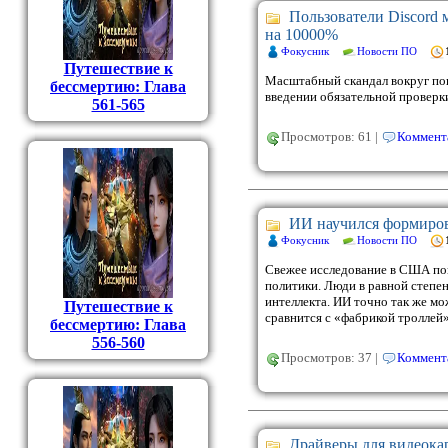
Пользователи Discord 
на 10000%
Фокусник
Новости ПО
Путешествие к
Масштабный скандал вокруг поп
бессмертию: Глава
введении обязательной проверки
561-565
Просмотров: 61 |
Коммента
ИИ научился формирова
Фокусник
Новости ПО
Свежее исследование в США пок
политики. Люди в равной степен
интеллекта. ИИ точно так же мо
Путешествие к
сравнится с «фабрикой троллей»
бессмертию: Глава
556-560
Просмотров: 37 |
Коммента
Драйверы для видеока