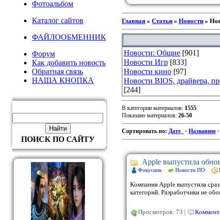
Фотоальбом
Каталог сайтов
Главная
»
Статьи
»
Новости
» Но
ФАЙЛООБМЕННИК
Новости: Общие
[901]
Форум
Новости Игр
[833]
Как добавить новость
Обратная связь
Новости кино
[97]
НАША КНОПКА
Новости BIOS, драйвера, п
[244]
В категории материалов
:
1555
Показано материалов
:
26-50
Сортировать по
:
Дате
·
Названию
ПОИСК ПО САЙТУ
Apple выпустила обнов
Фокусник
Новости ПО
Компания Apple выпустила сраз
категорий. Разработчики не об
Просмотров: 73 |
Коммента