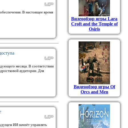
 обеспечения. В настоящее время
Видеообзор игры Lara
Croft and the Temple of
Osiris
доступа
едующего месяца. В соответствии
одростковой аудитории. Для
Видеообзор игры Of
Orcs and Men
е
удущем ИИ начнёт управлять