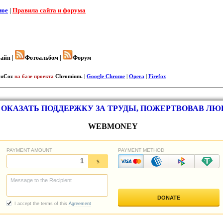
ное
|
Правила сайта и форума
айн |
Фотоальбом |
Форум
uCoz
на базе проекта
Chromium. |
Google Chrome
|
Opera
|
Firefox
ОКАЗАТЬ ПОДДЕРЖКУ ЗА ТРУДЫ, ПОЖЕРТВОВАВ Л
WEBMONEY