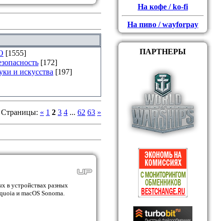
На кофе / ko-fi
На пиво / wayforpay
ПАРТНЕРЫ
О
[1555]
езопасность
[172]
уки и искусства
[197]
Страницы
:
«
1
2
3
4
...
62
63
»
ых в устройствах разных
equoia и macOS Sonoma.