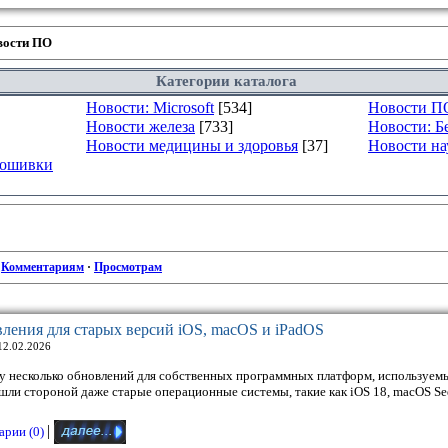
вости ПО
Категории каталога
Новости: Microsoft
[534]
Новости П
Новости железа
[733]
Новости: Б
Новости медицины и здоровья
[37]
Новости на
рошивки
·
Комментариям
·
Просмотрам
ления для старых версий iOS, macOS и iPadOS
12.02.2026
у несколько обновлений для собственных программных платформ, используем
ошли стороной даже старые операционные системы, такие как iOS 18, macOS S
|
рии (0)