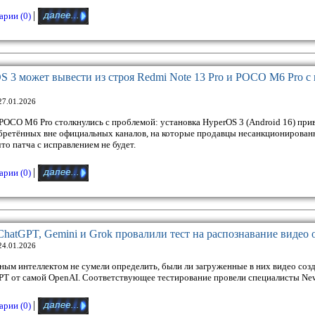
|
рии (0)
S 3 может вывести из строя Redmi Note 13 Pro и POCO M6 Pro 
27.01.2026
POCO M6 Pro столкнулись с проблемой: установка HyperOS 3 (Android 16) при
обретённых вне официальных каналов, на которые продавцы несанкционирован
то патча с исправлением не будет.
|
рии (0)
ChatGPT, Gemini и Grok провалили тест на распознавание видео о
24.01.2026
ным интеллектом не сумели определить, были ли загруженные в них видео со
GPT от самой OpenAI. Соответствующее тестирование провели специалисты Ne
|
рии (0)