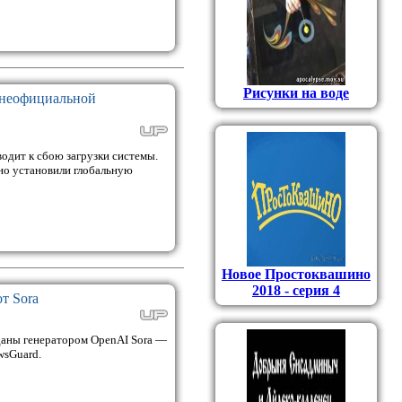
Рисунки на воде
с неофициальной
водит к сбою загрузки системы.
но установили глобальную
Новое Простоквашино
2018 - серия 4
т Sora
зданы генератором OpenAI Sora —
wsGuard.