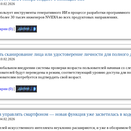
10.02.2026
спользует инструменты генеративного ИИ в процессе разработки программного
более 30 тысяч инженеров NVIDIA во всех продуктовых направлениях.
|
рии (0)
ать сканирование лица или удостоверение личности для полного 
10.02.2026
глобальном внедрении системы проверки возраста пользователей начиная со сл
ьзователей будут переведены в режим, соответствующий уровню доступа для п
ователям потребуется подтвердить свой возраст.
|
рии (0)
я управлять смартфоном — новая функция уже засветилась в код
04.02.2026
ей искусственного интеллекта неуклонно расширяются, и уже в обозримом б