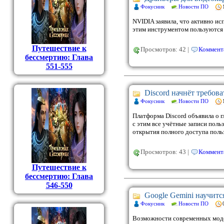
Фокусник
Новости ПО
NVIDIA заявила, что активно и
этим инструментом пользуются 
Путешествие к
Просмотров: 42 |
Коммента
бессмертию: Глава
551-555
Discord начнёт требов
Фокусник
Новости ПО
Платформа Discord объявила о 
с этим все учётные записи пол
открытия полного доступа польз
Просмотров: 43 |
Коммента
Путешествие к
бессмертию: Глава
546-550
Google Gemini научитс
Фокусник
Новости ПО
Возможности современных модел