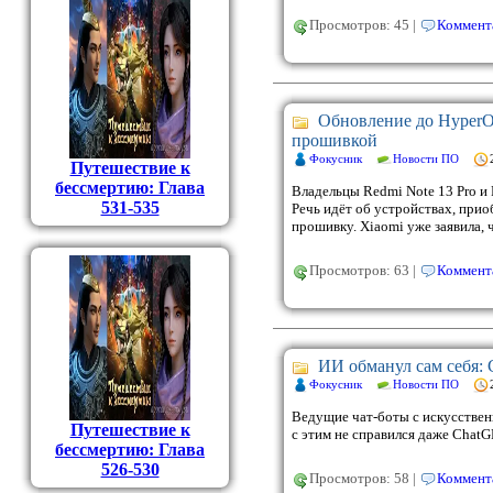
Просмотров: 45 |
Коммента
Обновление до HyperO
прошивкой
Фокусник
Новости ПО
Путешествие к
бессмертию: Глава
Владельцы Redmi Note 13 Pro и 
531-535
Речь идёт об устройствах, при
прошивку. Xiaomi уже заявила, ч
Просмотров: 63 |
Коммента
ИИ обманул сам себя: 
Фокусник
Новости ПО
Ведущие чат-боты с искусствен
Путешествие к
с этим не справился даже Chat
бессмертию: Глава
526-530
Просмотров: 58 |
Коммента