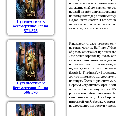
попытку запуска космического 
движение слабым давлением солн
первый из трёх запланированны
на плаву благодаря анонимному
Подобная технология теоретич
Путешествие к
относительно остальных спосо
бессмертию: Глава
межзвёздных путешествий.
571-575
Как известно, свет является о
потоком частиц. На "парус" буд
образом он сможет продвигатьс
Ускорение корабля при этом оч
силы он в конечном счёте дости
но постоянное, тогда как мощн
недолго, - говорит исполнител
(Louis D. Friedman). – Посколь
длиться многие годы, достижени
покинуть Солнечную систему за 
Путешествие к
Первым устройством организаци
бессмертию: Глава
орбиты. Он был запущен в 2005
566-570
российской субмарины около Ба
выполнить задачу. Новый проек
известной как CubeSat, которая
предоставить им доступ к космо