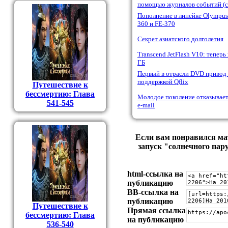
помощью журналов событий (ст
Пополнение в линейке Olympus
360 и FE-370
Секрет азиатского долголетия
Transcend JetFlash V10: теперь
ГБ
Первый в отрасли DVD привод 
поддержкой Qflix
Путешествие к
бессмертию: Глава
Молодое поколение отказывает
541-545
e-mail
Если вам понравился ма
запуск "солнечного пару
html-cсылка на
публикацию
BB-cсылка на
публикацию
Путешествие к
Прямая ссылка
бессмертию: Глава
на публикацию
536-540