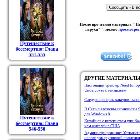
После прочтения материала " На
паруса" ", можно
просмотрет
Путешествие к
бессмертию: Глава
551-555
ДРУГИЕ МАТЕРИАЛ
Настоящий трейлер Need for S
Undercover с геймплеем
Следующая цель хакеров - мозг
В Сеть выложены скриншоты 
для Windows 8
Путешествие к
Китайцев с интернетом уже бо
бессмертию: Глава
чем жителей в США
546-550
Администрирование: Устранен
неполадок групповой политики