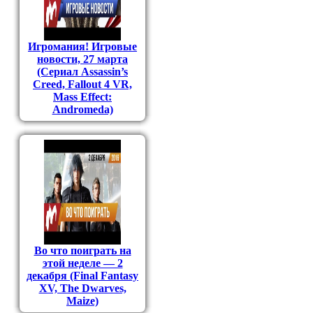
Игромания! Игровые
новости, 27 марта
(Сериал Assassin’s
Creed, Fallout 4 VR,
Mass Effect:
Andromeda)
Во что поиграть на
этой неделе — 2
декабря (Final Fantasy
XV, The Dwarves,
Maize)