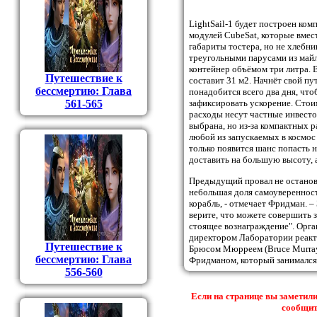
LightSail-1 будет построен компа
модулей CubeSat, которые вмес
габариты тостера, но не хлебн
треугольными парусами из майл
контейнер объёмом три литра. 
Путешествие к
составит 31 м2. Начнёт свой пут
бессмертию: Глава
понадобится всего два дня, чт
561-565
зафиксировать ускорение. Стоим
расходы несут частные инвестор
выбрана, но из-за компактных р
любой из запускаемых в космос 
только появится шанс попасть н
доставить на большую высоту, а
Предыдущий провал не остановил
небольшая доля самоуверенност
корабль, - отмечает Фридман. 
верите, что можете совершить з
стоящее вознаграждение". Орга
директором Лаборатории реакти
Путешествие к
Брюсом Мюрреем (Bruce Murray
бессмертию: Глава
Фридманом, который занимался
556-560
Если на странице вы заметили
сообщить