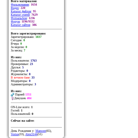
Всего материалов:
Фильмомания
:
1634
Видео
:
220
Каталог файлов
:
95
Каталог статей
:
7629
Фотоальбом
:
1236
Форум
:
1196/9332
Каталог сайтов
:
386
Всего зарегистрировано:
Зарегистрировано:
1837
Сегодня:
0
Вчера:
0
За неделю:
0
За месяц:
7
Из них:
Пользователи:
1763
Проверенные:
23
Друзья:
5
Редакторы:
0
Журналисты:
8
В вечном бане
:
33
Модераторы:
0
Администраторы:
3
Из них:
Парней
1351
Девушек
484
ON-Line всего:
1
Гостей:
1
Пользователей:
0
Сейчас на сайте:
День Рождения у:
Mamont
(65)
,
Vorius
(33)
,
Alex3144
(51)