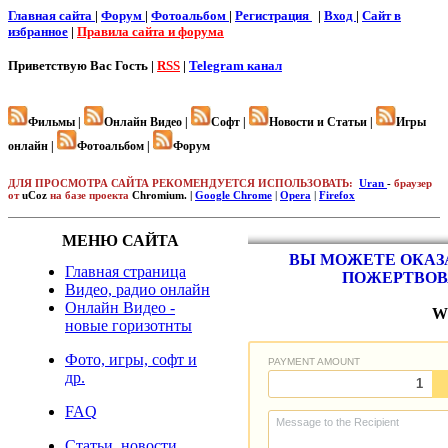
Главная сайта
|
Форум
|
Фотоальбом
|
Регистрация
|
Вход
|
Cайт в
избранное
|
Правила сайта и форума
Приветствую Вас
Гость |
RSS
|
Telegram канал
Фильмы |
Онлайн Видео |
Софт |
Новости и Статьи |
Игры
онлайн |
Фотоальбом |
Форум
ДЛЯ ПРОСМОТРА САЙТА РЕКОМЕНДУЕТСЯ ИСПОЛЬЗОВАТЬ:
Uran
-
браузер
от
uCoz
на базе проекта
Chromium. |
Google Chrome
|
Opera
|
Firefox
МЕНЮ САЙТА
ВЫ МОЖЕТЕ ОКАЗА
Главная страница
ПОЖЕРТВОВ
Видео, радио онлайн
Онлайн Видео -
W
новые горизотнты
Фото, игры, софт и
др.
FAQ
Статьи, новости,