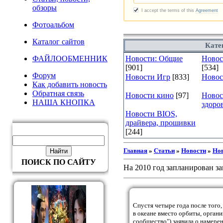
обзоры
Фотоальбом
Каталог сайтов
Кате
ФАЙЛООБМЕННИК
Новости: Общие
Новост
[901]
[534]
Форум
Новости Игр
[833]
Новос
Как добавить новость
Обратная связь
Новости кино
[97]
Новос
НАША КНОПКА
здоро
Новости BIOS,
драйвера, прошивки
[244]
Главная
»
Статьи
»
Новости
»
Нов
ПОИСК ПО САЙТУ
На 2010 год запланирован за
Спустя четыре года после того,
в океане вместо орбиты, органи
сообщество") заявила о намере