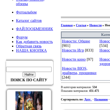
обзоры
Фотоальбом
Каталог сайтов
Главная
»
Статьи
»
Новости
» Нов
ФАЙЛООБМЕННИК
Кате
Форум
Новости: Общие
Новост
Как добавить новость
[901]
[534]
Обратная связь
Новости Игр
[833]
Новос
НАША КНОПКА
Новости кино
[97]
Новос
здоро
Новости BIOS,
драйвера, прошивки
[244]
ПОИСК ПО САЙТУ
В категории материалов
:
534
Показано материалов
:
451-475
Сортировать по
:
Дате
·
Названию