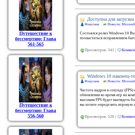
Доступна для загрузки
Фокусник
Новости: Microsof
Путешествие к
Состоялся релиз Windows 10 Bu
похвастаться исправлением баго
бессмертию: Глава
561-565
Просмотров: 341 |
Коммен
Windows 10 наконец-т
Фокусник
Новости: Microsof
Частота кадров в секунду (FPS)
обновления во время игр на ком
высоким FPS будет выглядеть бо
вы хотите определить игровую 
Путешествие к
бессмертию: Глава
556-560
Просмотров: 520 |
Коммен