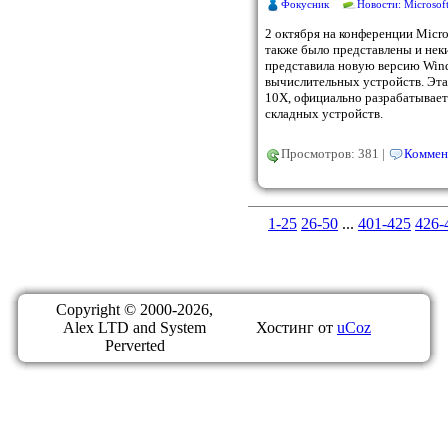
Фокусник
Новости: Microsof
2 октября на конференции Micro
также было представлены и нек
представила новую версию Wind
вычислительных устройств. Эта
10X, официально разрабатываетс
складных устройств.
Просмотров: 381 |
Коммен
1-25
26-50
...
401-425
426-
Copyright © 2000-2026,
Alex LTD and System
Хостинг от
uCoz
Perverted