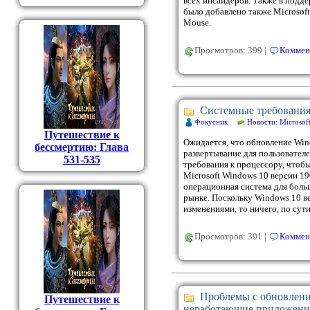
всех инсайдеров. Также в подд
было добавлено также Microsoft
Mouse.
Просмотров: 399 |
Коммен
Системные требования
Фокусник
Новости: Microsof
Путешествие к
Ожидается, что обновление Win
бессмертию: Глава
развертывание для пользователе
531-535
требования к процессору, чтобы
Microsoft Windows 10 версии 19
операционная система для боль
рынке. Поскольку Windows 10 в
изменениями, то ничего, по сути
Просмотров: 391 |
Коммен
Проблемы с обновлени
Путешествие к
неработающие приложения