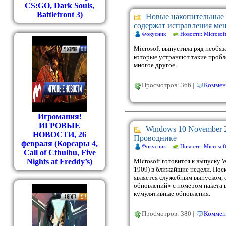
CS:GO, Dark Souls,
Battlefront 3)
Новые накопительные 
содержат исправления ме
Фокусник
Новости: Microsof
Microsoft выпустила ряд необя
которые устраняют такие проб
многое другое.
Просмотров: 366 |
Коммен
Игромания!
ИГРОВЫЕ
Windows 10 November 2
НОВОСТИ, 26
Проводнике
февраля (Корсары 4,
Фокусник
Новости: Microsof
Call of Cthulhu, Five
Nights at Freddy’s)
Microsoft готовится к выпуску 
1909) в ближайшие недели. Пос
является служебным выпуском, о
обновлений» с номером пакета в
кумулятивные обновления.
Просмотров: 380 |
Коммен