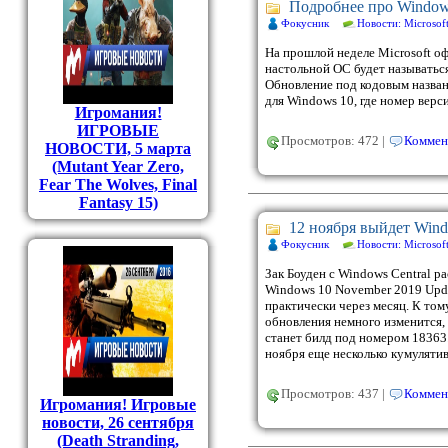
Подробнее про Window
Фокусник
Новости: Microsof
На прошлой неделе Microsoft о
настольной ОС будет называтьс
Обновление под кодовым назван
для Windows 10, где номер верси
Игромания!
ИГРОВЫЕ
Просмотров: 472 |
Коммен
НОВОСТИ, 5 марта
(Mutant Year Zero,
Fear The Wolves, Final
Fantasy 15)
12 ноября выйдет Wind
Фокусник
Новости: Microsof
Зак Боуден с Windows Central ра
Windows 10 November 2019 Updat
практически через месяц. К то
обновления немного изменится,
станет билд под номером 18363
ноября еще несколько кумуляти
Просмотров: 437 |
Коммен
Игромания! Игровые
новости, 26 сентября
(Death Stranding,