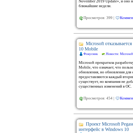
November 2019 Update», и оно н
ближайшие недели.
Просмотров: 399 |
Коммен
Microsoft отказываетс
10 Mobile
Фокусник
Новости: Microsof
Microsoft прекратила разработ
Mobile, что означает, что поль
обновления, но обновления для
предоставляются каждый вторни
существует, но компания не доб
существенных изменений в ОС.
Просмотров: 454 |
Коммен
Проект Microsoft Pega
интерфейс в Windows 10