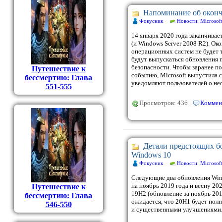
Напоминание об оконч
Фокусник
Новости: Microsof
14 января 2020 года заканчива
(и Windows Server 2008 R2). Ок
операционных систем не будет т
будут выпускаться обновления 
безопасности. Чтобы заранее п
Путешествие к
событию, Microsoft выпустила 
бессмертию: Глава
уведомляют пользователей о не
551-555
Просмотров: 436 |
Коммен
Детали предстоящих 
Windows 10
Фокусник
Новости: Microsof
Следующие два обновления Win
на ноябрь 2019 года и весну 20
Путешествие к
19H2 (обновление за ноябрь 201
бессмертию: Глава
ожидается, что 20H1 будет по
546-550
и существенными улучшениями