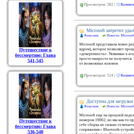
Просмотров: 382 |
Коммен
Microsoft запретит уда
Фокусник
Новости: Microsof
Microsoft представила новое р
ядром), которое позволяет про
Путешествие к
«доверенность». Уязвимые к ат
бессмертию: Глава
просто-напросто не получится. 
541-545
от возможных взломов.
Просмотров: 524 |
Коммен
Доступна для загрузки
Фокусник
Новости: Microsof
Microsoft еще на прошлой неде
номером 19002, но мы как-то пр
Путешествие к
себе сборка не сильно отличает
бессмертию: Глава
сопряжения с Bluetooth-устройс
536-540