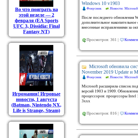
Windows 10 v1903
Фокусник
Новости: Microsof
Во что поиграть на
этой неделе — 2
После последнего обновления Wi
февраля (EA Sports
дополнительное накопительное 
UFC 3, Dissidia: Final
внесенные исправлениями за окт
Fantasy NT)
Просмотров: 361 |
Коммен
Microsoft обновила си
November 2019 Update и M
Фокусник
Новости: Microsof
Microsoft расширила список п
версий 1903 и 1909. Обновленн
Игромания! Игровые
процессоров: процессоры Intel 
новости, 1 августа
3xxx
(Batman, Nintendo NX,
Life is Strange, Steam)
Просмотров: 816 |
Коммен