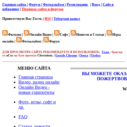
Главная сайта
|
Форум
|
Фотоальбом
|
Регистрация
|
Вход
|
Cайт в
избранное
|
Правила сайта и форума
Приветствую Вас
Гость |
RSS
|
Telegram канал
Фильмы |
Онлайн Видео |
Софт |
Новости и Статьи |
Игры
онлайн |
Фотоальбом |
Форум
ДЛЯ ПРОСМОТРА САЙТА РЕКОМЕНДУЕТСЯ ИСПОЛЬЗОВАТЬ:
Uran
-
браузер
от
uCoz
на базе проекта
Chromium. |
Google Chrome
|
Opera
|
Firefox
МЕНЮ САЙТА
ВЫ МОЖЕТЕ ОКАЗА
Главная страница
ПОЖЕРТВОВ
Видео, радио онлайн
Онлайн Видео -
W
новые горизотнты
Фото, игры, софт и
др.
FAQ
Статьи, новости,