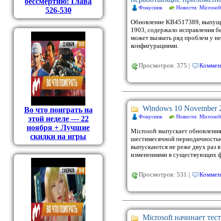
бессмертию: Глава
Фокусник
Новости: Microsof
526-530
Обновление KB4517389, выпуще
1903, содержало исправления бе
может вызвать ряд проблем у н
конфигурациями.
Просмотров: 375 |
Коммен
Windows 10 November 
Во что поиграть на
Фокусник
Новости: Microsof
этой неделе — 22
ноября + Лучшие
Microsoft выпускает обновлени
скидки на игры
шестимесячной периодичностью,
выпускаются не реже двух раз в
изменениями в существующих ф
Просмотров: 531 |
Коммен
Microsoft начинает те