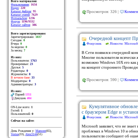
Всего материалов:
Фильмомания
:
1634
Видео
:
220
Просмотров: 326 |
Коммен
Каталог файлов
:
95
Каталог статей
:
7629
Фотоальбом
:
1236
Форум
:
1196/9332
Каталог сайтов
:
386
Всего зарегистрировано:
Зарегистрировано:
1837
Очередной концепт Пр
Сегодня:
0
Фокусник
Новости: Microsof
Вчера:
0
За неделю:
0
За месяц:
7
В Сети появился очередной кон
Многие пользователи всячески 
Из них:
Пользователи:
1763
возможно Windows 10X его как р
Проверенные:
23
на концепт стороннего Проводн
Друзья:
5
Редакторы:
0
Журналисты:
8
В вечном бане
:
33
Просмотров: 590 |
Коммен
Модераторы:
0
Администраторы:
3
Из них:
Парней
1351
Девушек
484
Кумулятивное обновл
ON-Line всего:
1
Гостей:
1
с браузером Edge и устан
Пользователей:
0
Фокусник
Новости: Microsof
Сейчас на сайте:
Microsoft заявляет, что не знае
проблемах в Windows 10 и обн
День Рождения у:
Mamont
(65)
,
Vorius
(33)
,
Alex3144
(51)
пользователи сообщают об ошиб