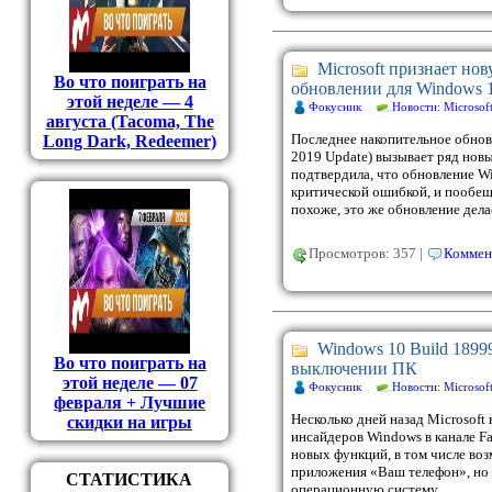
Microsoft признает но
Во что поиграть на
обновлении для Windows 
этой неделе — 4
Фокусник
Новости: Microsof
августа (Tacoma, The
Последнее накопительное обнов
Long Dark, Redeemer)
2019 Update) вызывает ряд новы
подтвердила, что обновление W
критической ошибкой, и пообеща
похоже, это же обновление дел
Просмотров: 357 |
Коммен
Windows 10 Build 189
Во что поиграть на
выключении ПК
этой неделе — 07
Фокусник
Новости: Microsof
февраля + Лучшие
Несколько дней назад Microsoft
скидки на игры
инсайдеров Windows в канале F
новых функций, в том числе во
приложения «Ваш телефон», но
СТАТИСТИКА
операционную систему.