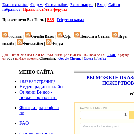
Главная сайта
|
Форум
|
Фотоальбом
|
Регистрация
|
Вход
|
Cайт в
избранное
|
Правила сайта и форума
Приветствую Вас
Гость |
RSS
|
Telegram канал
Фильмы |
Онлайн Видео |
Софт |
Новости и Статьи |
Игры
онлайн |
Фотоальбом |
Форум
ДЛЯ ПРОСМОТРА САЙТА РЕКОМЕНДУЕТСЯ ИСПОЛЬЗОВАТЬ:
Uran
-
браузер
от
uCoz
на базе проекта
Chromium. |
Google Chrome
|
Opera
|
Firefox
МЕНЮ САЙТА
ВЫ МОЖЕТЕ ОКАЗА
Главная страница
ПОЖЕРТВОВ
Видео, радио онлайн
Онлайн Видео -
W
новые горизотнты
Фото, игры, софт и
др.
FAQ
Статьи, новости,