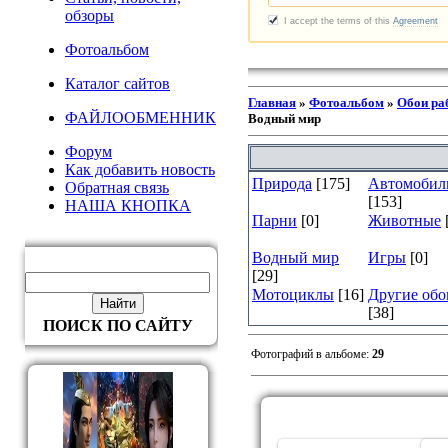
обзоры
Фотоальбом
Каталог сайтов
Главная
»
Фотоальбом
»
Обои ра
ФАЙЛООБМЕННИК
Водный мир
Форум
Как добавить новость
Природа
[175]
Автомобил
Обратная связь
[153]
НАША КНОПКА
Парни
[0]
Животные
Водный мир
Игры
[0]
[29]
Мотоциклы
[16]
Другие обо
[38]
ПОИСК ПО САЙТУ
Фотографий в альбоме
:
29