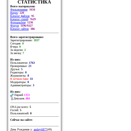
СТАТИСТИКА
Всего материалов:
Фильмомания
:
1634
Видео
:
220
Каталог файлов
:
95
Каталог статей
:
7629
Фотоальбом
:
1236
Форум
:
1196/9327
Каталог сайтов
:
386
Всего зарегистрировано:
Зарегистрировано:
1837
Сегодня:
0
Вчера:
0
За неделю:
2
За месяц:
7
Из них:
Пользователи:
1763
Проверенные:
23
Друзья:
5
Редакторы:
0
Журналисты:
8
В вечном бане
:
33
Модераторы:
0
Администраторы:
3
Из них:
Парней
1351
Девушек
484
ON-Line всего:
5
Гостей:
5
Пользователей:
0
Сейчас на сайте:
День Рождения у:
andrey6877
(49)