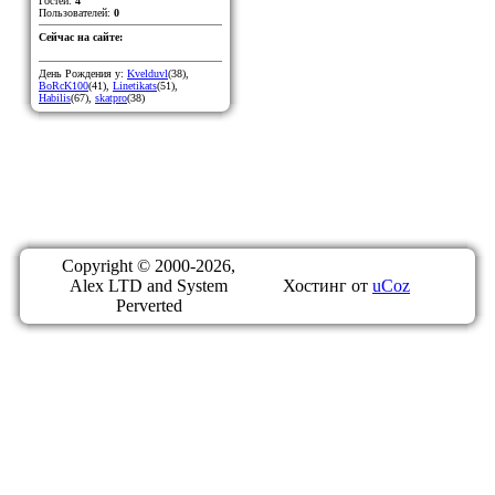
Гостей:
4
Пользователей:
0
Сейчас на сайте:
День Рождения у:
Kvelduvl
(38)
,
BoRcK100
(41)
,
Linetikats
(51)
,
Habilis
(67)
,
skatpro
(38)
Copyright © 2000-2026,
Alex LTD and System
Хостинг от
uCoz
Perverted