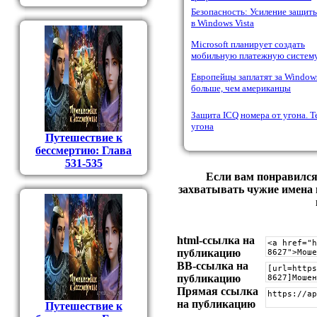
Безопасность: Усиление защит
в Windows Vista
Microsoft планирует создать
мобильную платежную систем
Европейцы заплатят за Window
больше, чем американцы
Защита ICQ номера от угона. Т
угона
Путешествие к
бессмертию: Глава
531-535
Если вам понравилс
захватывать чужие имена 
html-cсылка на
публикацию
BB-cсылка на
публикацию
Прямая ссылка
на публикацию
Путешествие к