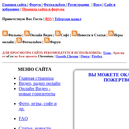
Главная сайта
|
Форум
|
Фотоальбом
|
Регистрация
|
Вход
|
Cайт в
избранное
|
Правила сайта и форума
Приветствую Вас
Гость |
RSS
|
Telegram канал
Фильмы |
Онлайн Видео |
Софт |
Новости и Статьи |
Игры
онлайн |
Фотоальбом |
Форум
ДЛЯ ПРОСМОТРА САЙТА РЕКОМЕНДУЕТСЯ ИСПОЛЬЗОВАТЬ:
Uran
-
браузер
от
uCoz
на базе проекта
Chromium. |
Google Chrome
|
Opera
|
Firefox
МЕНЮ САЙТА
ВЫ МОЖЕТЕ ОКА
Главная страница
ПОЖЕРТВ
Видео, радио онлайн
Онлайн Видео -
новые горизотнты
Фото, игры, софт и
др.
FAQ
Статьи, новости,