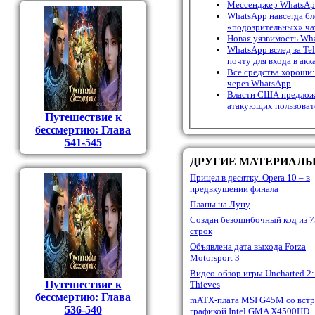
Мессенджер WhatsApp
WhatsApp навсегда бл
«подозрительных» ча
Новая уязвимость Wh
WhatsApp вслед за Te
почту для входа в акк
Все средства хороши:
через WhatsApp
Власти США предложи
атакующих пользоват
Путешествие к
бессмертию: Глава
541-545
ДРУГИЕ МАТЕРИАЛ
Прицел в десятку. Opera 10 – в
предвкушении финала
Планы на Луну
Создан безошибочный код из 
строк
Объявлена дата выхода Forza
Motorsport 3
Видео-обзор игры Uncharted 2
Путешествие к
Thieves
бессмертию: Глава
mATX-плата MSI G45M со вст
536-540
графикой Intel GMA X4500HD