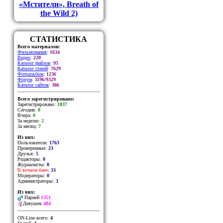
«Мстители», Breath of
the Wild 2)
СТАТИСТИКА
Всего материалов:
Фильмомания
:
1634
Видео
:
220
Каталог файлов
:
95
Каталог статей
:
7629
Фотоальбом
:
1236
Форум
:
1196/9329
Каталог сайтов
:
386
Всего зарегистрировано:
Зарегистрировано:
1837
Сегодня:
0
Вчера:
0
За неделю:
2
За месяц:
7
Из них:
Пользователи:
1763
Проверенные:
23
Друзья:
5
Редакторы:
0
Журналисты:
8
В вечном бане
:
33
Модераторы:
0
Администраторы:
3
Из них:
Парней
1351
Девушек
484
ON-Line всего:
4