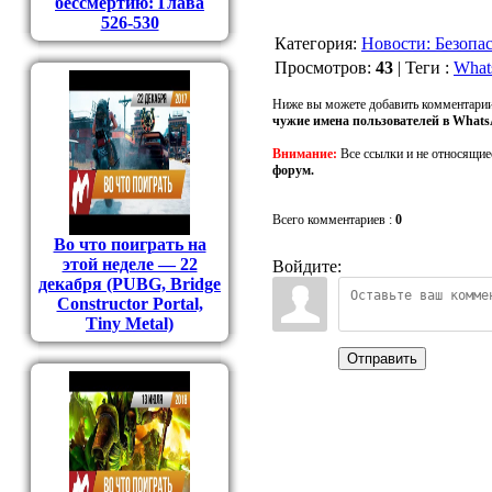
бессмертию: Глава
526-530
Категория
:
Новости: Безопа
Просмотров
:
43
|
Теги
:
What
Ниже вы можете добавить комментарии
чужие имена пользователей в What
Внимание:
Все ссылки и не относящие
форум.
Всего комментариев
:
0
Во что поиграть на
этой неделе — 22
Войдите:
декабря (PUBG, Bridge
Constructor Portal,
Tiny Metal)
Отправить