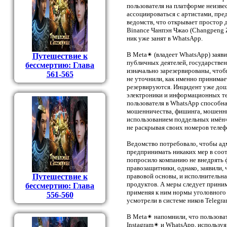
пользователя на платформе неизве
ассоциироваться с артистами, пре
ведомств, что открывает простор 
Binance Чанпэн Чжао (Changpeng Z
ник уже занят в WhatsApp.
В Meta✴ (владеет WhatsApp) заяви
Путешествие к
публичных деятелей, государстве
бессмертию: Глава
изначально зарезервированы, чтобы
561-565
не уточнили, как именно принимае
резервируются. Инцидент уже дош
электроники и информационных те
пользователя в WhatsApp способна
мошенничества, фишинга, мошенни
использованием поддельных имён»,
не раскрывая своих номеров телеф
Ведомство потребовало, чтобы ад
предпринимать никаких мер в соот
попросило компанию не внедрять 
правозащитники, однако, заявили,
Путешествие к
правовой основы, и исполнительна
продуктов. А меры следует прини
бессмертию: Глава
применяя к ним нормы уголовного 
556-560
усмотрели в системе ников Telegra
В Meta✴ напомнили, что пользоват
Instagram✴ и WhatsApp, используя