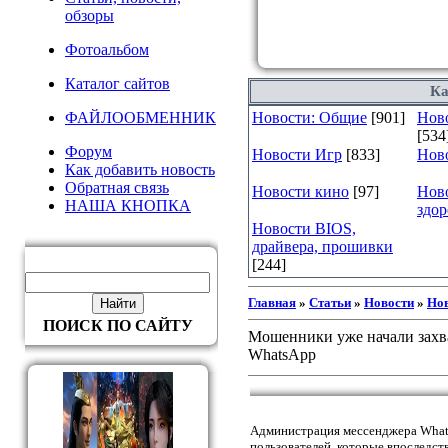
обзоры
Фотоальбом
Каталог сайтов
Ка
ФАЙЛООБМЕННИК
Новости: Общие
[901]
Ново
[534
Форум
Новости Игр
[833]
Нов
Как добавить новость
Обратная связь
Новости кино
[97]
Нов
НАША КНОПКА
здор
Новости BIOS,
драйвера, прошивки
[244]
Главная
»
Статьи
»
Новости
»
Нов
ПОИСК ПО САЙТУ
Мошенники уже начали захва
WhatsApp
Администрация мессенджера What
пользователей, которые впоследст