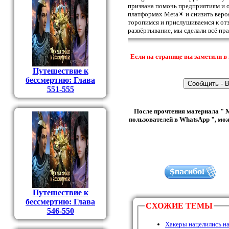
призвана помочь предприятиям и 
платформах Meta✴ и снизить веро
торопимся и прислушиваемся к отзы
развёртывание, мы сделали всё пр
Если на странице вы заметили в 
Путешествие к
бессмертию: Глава
551-555
После прочтения материала " 
пользователей в WhatsApp ", м
Путешествие к
бессмертию: Глава
СХОЖИЕ ТЕМЫ
546-550
Хакеры нацелились н