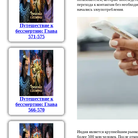
перехода к контактам без необход
начались злоупотребления.
Путешествие к
бессмертию: Глава
571-575
Путешествие к
бессмертию: Глава
566-570
Индия является крупнейшим рынк
более 500 млн человек. После отк