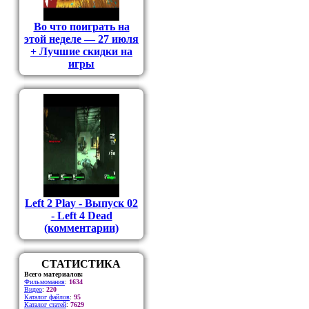
Во что поиграть на
этой неделе — 27 июля
+ Лучшие скидки на
игры
Left 2 Play - Выпуск 02
- Left 4 Dead
(комментарии)
СТАТИСТИКА
Всего материалов:
Фильмомания
:
1634
Видео
:
220
Каталог файлов
:
95
Каталог статей
:
7629