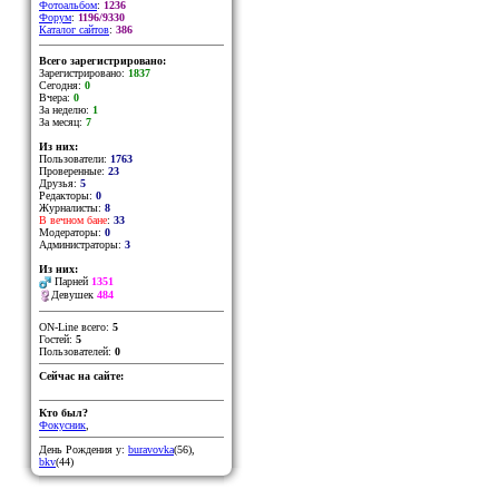
Фотоальбом
:
1236
Форум
:
1196/9330
Каталог сайтов
:
386
Всего зарегистрировано:
Зарегистрировано:
1837
Сегодня:
0
Вчера:
0
За неделю:
1
За месяц:
7
Из них:
Пользователи:
1763
Проверенные:
23
Друзья:
5
Редакторы:
0
Журналисты:
8
В вечном бане
:
33
Модераторы:
0
Администраторы:
3
Из них:
Парней
1351
Девушек
484
ON-Line всего:
5
Гостей:
5
Пользователей:
0
Сейчас на сайте:
Кто был?
Фокусник
,
День Рождения у:
buravovka
(56)
,
bkv
(44)