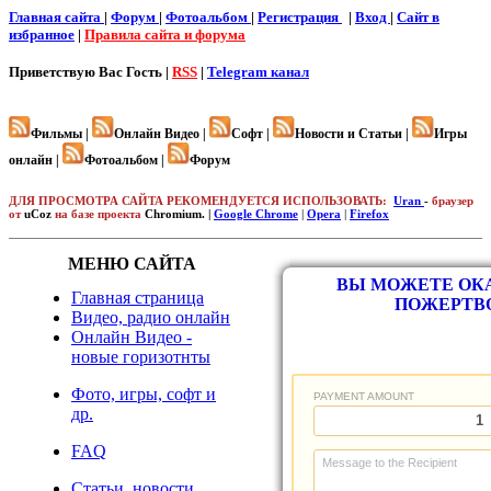
Главная сайта
|
Форум
|
Фотоальбом
|
Регистрация
|
Вход
|
Cайт в
избранное
|
Правила сайта и форума
Приветствую Вас
Гость |
RSS
|
Telegram канал
Фильмы |
Онлайн Видео |
Софт |
Новости и Статьи |
Игры
онлайн |
Фотоальбом |
Форум
ДЛЯ ПРОСМОТРА САЙТА РЕКОМЕНДУЕТСЯ ИСПОЛЬЗОВАТЬ:
Uran
-
браузер
от
uCoz
на базе проекта
Chromium. |
Google Chrome
|
Opera
|
Firefox
МЕНЮ САЙТА
ВЫ МОЖЕТЕ ОКА
Главная страница
ПОЖЕРТВ
Видео, радио онлайн
Онлайн Видео -
новые горизотнты
Фото, игры, софт и
др.
FAQ
Статьи, новости,