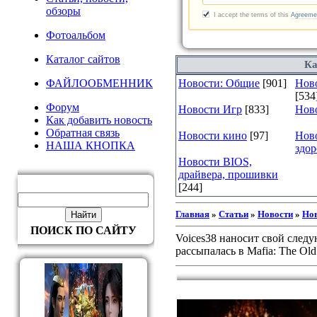
обзоры
Фотоальбом
Каталог сайтов
Ка
ФАЙЛООБМЕННИК
Новости: Общие
[901]
Ново
[534
Форум
Новости Игр
[833]
Нов
Как добавить новость
Обратная связь
Новости кино
[97]
Нов
НАША КНОПКА
здор
Новости BIOS,
драйвера, прошивки
[244]
Главная
»
Статьи
»
Новости
»
Нов
ПОИСК ПО САЙТУ
Voices38 наносит свой следу
рассыпалась в Mafia: The Old