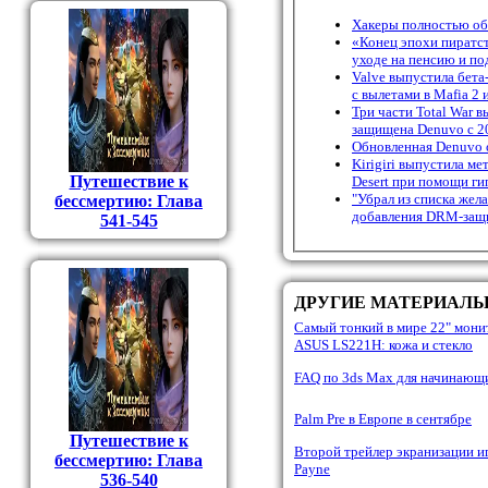
Хакеры полностью об
«Конец эпохи пиратст
уходе на пенсию и п
Valve выпустила бета
с вылетами в Mafia 2 
Три части Total War в
защищена Denuvo с 20
Обновленная Denuvo о
Kirigiri выпустила м
Путешествие к
Desert при помощи ги
"Убрал из списка желан
бессмертию: Глава
добавления DRM-защи
541-545
ДРУГИЕ МАТЕРИАЛ
Самый тонкий в мире 22" мони
ASUS LS221H: кожа и стекло
FAQ по 3ds Max для начинающ
Palm Pre в Европе в сентябре
Путешествие к
Второй трейлер экранизации 
бессмертию: Глава
Payne
536-540