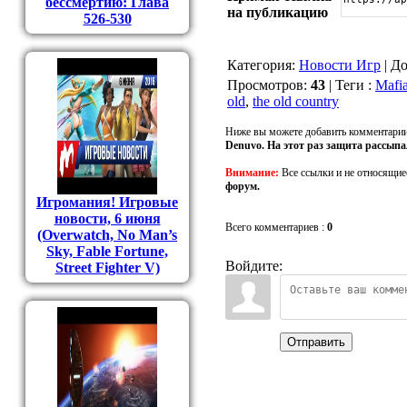
бессмертию: Глава
на публикацию
526-530
Категория
:
Новости Игр
|
До
Просмотров
:
43
|
Теги
:
Mafi
old
,
the old country
Ниже вы можете добавить комментарии
Denuvo. На этот раз защита рассыпа
Внимание:
Все ссылки и не относящие
форум.
Игромания! Игровые
новости, 6 июня
Всего комментариев
:
0
(Overwatch, No Man’s
Sky, Fable Fortune,
Войдите:
Street Fighter V)
Отправить