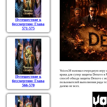
Путешествие к
бессмертию: Глава
571-575
Voices38 взломал очередную игру 
крака для супер защиты Denuvo в M
Путешествие к
способ обхода защиты Denuvo с ис
бессмертию: Глава
пользователей выполнения ряда те
566-570
далеко не всех.