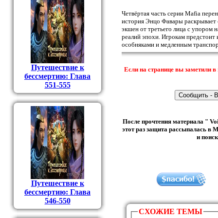
Четвёртая часть серии Mafia перен
история Энцо Фавары раскрывает 
экшен от третьего лица с упором н
реалий эпохи. Игрокам предстоит 
особняками и медленным транспор
Путешествие к
Если на странице вы заметили в 
бессмертию: Глава
551-555
После прочтения материала " Vo
этот раз защита рассыпалась в M
и поиск
Путешествие к
бессмертию: Глава
546-550
СХОЖИЕ ТЕМЫ