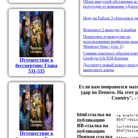
Обзор вирусной обстановки за
полугодие от компании «Докто
Цену на Fallout 3 сбросили в дв
Resistance 2 выходит 4 ноября
Пошаговое руководство по
использованию конференц-зала
Windows Vista - (стр. 1)
Снимки опытного образца пла
Gigabyte GA-X58-Extreme
Путешествие к
Достигнут новый рекорд перед
бессмертию: Глава
квантового ключа
531-535
Если вам понравился мате
удар по Denuvo. На этот 
Country", -
html-cсылка на
публикацию
BB-cсылка на
публикацию
Путешествие к
Прямая ссылка