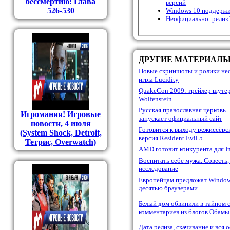
бессмертию: Глава
версий
526-530
Windows 10 поддержи
Неофициально: релиз 
ДРУГИЕ МАТЕРИАЛ
Новые скриншоты и ролики н
игры Lucidity
QuakeCon 2009: трейлер шуте
Wolfenstein
Русская православная церковь
Игромания! Игровые
запускает официальный сайт
новости, 4 июля
Готовится к выходу режиссёрс
(System Shock, Detroit,
версия Resident Evil 5
Тетрис, Overwatch)
AMD готовит конкурента для In
Воспитать себе мужа. Совесть,
исследование
Европейцам предложат Window
десятью браузерами
Белый дом обвинили в тайном 
комментариев из блогов Обамы
Дата релиза, скачивание и вся 