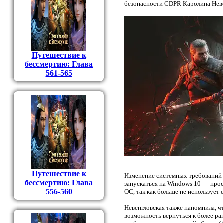
безопасности CDPR Каролина Невен
Путешествие к
бессмертию: Глава
561-565
Путешествие к
Изменение системных требований н
бессмертию: Глава
запускаться на Windows 10 — прос
556-560
ОС, так как больше не использует 
Невенгловская также напомнила, что
возможность вернуться к более ра