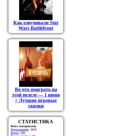
Как озвучивали Star
Wars Battlefront
Во что поиграть на
этой неделе — 1 июня
+ Лучшие игровые
скидки
СТАТИСТИКА
Всего материалов:
Фильмомания
:
1634
Видео
:
220