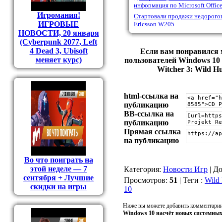
информация по Microsoft Offic
Игромания!
Стартовали продажи недорого
ИГРОВЫЕ
Ericsson W205
НОВОСТИ, 20 января
(Cyberpunk 2077, Left
4 Dead 3, Ubisoft
Если вам понравился 
меняет курс)
пользователей Windows 10
Witcher 3: Wild H
html-cсылка на
публикацию
BB-cсылка на
публикацию
Прямая ссылка
на публикацию
Во что поиграть на
этой неделе — 7
Категория
:
Новости Игр
|
До
сентября + Лучшие
Просмотров
:
51
|
Теги
:
Wild
скидки на игры
10
Ниже вы можете добавить комментарии
Windows 10 насчёт новых системных 