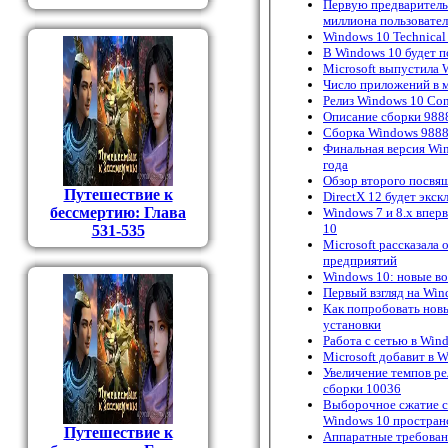
Первую предваритель
миллиона пользовате
Windows 10 Technical
В Windows 10 будет 
Microsoft выпустила 
Число приложений в 
Релиз Windows 10 Con
Описание сборки 988
Сборка Windows 9888 
Финальная версия Win
года
Обзор второго посвя
Путешествие к
DirectX 12 будет экс
бессмертию: Глава
Windows 7 и 8.х впе
10
531-535
Microsoft рассказала
предприятий
Windows 10: новые в
Первый взгляд на Wind
Как попробовать новы
установки
Работа с сетью в Wind
Microsoft добавит в 
Увеличение темпов ре
сборки 10036
Выборочное сжатие с
Windows 10 простран
Путешествие к
Аппаратные требован