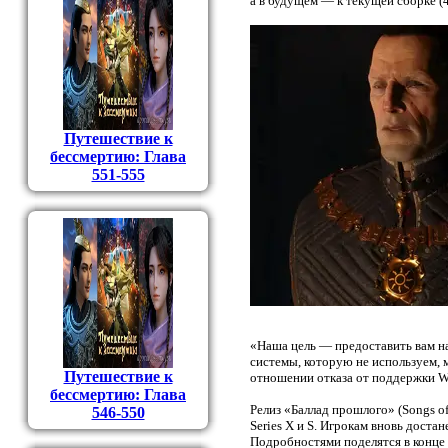
а в будущем — к текущей сборке (4
Путешествие к
бессмертию: Глава
551-555
«Наша цель — предоставить вам 
системы, которую не используем, 
Путешествие к
отношении отказа от поддержки W
бессмертию: Глава
Релиз «Баллад прошлого» (Songs of
546-550
Series X и S. Игрокам вновь достан
Подробностями поделятся в конце 