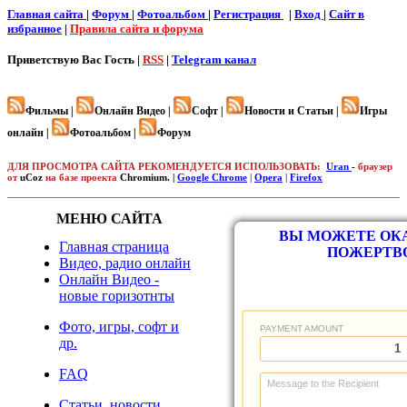
Главная сайта
|
Форум
|
Фотоальбом
|
Регистрация
|
Вход
|
Cайт в
избранное
|
Правила сайта и форума
Приветствую Вас
Гость |
RSS
|
Telegram канал
Фильмы |
Онлайн Видео |
Софт |
Новости и Статьи |
Игры
онлайн |
Фотоальбом |
Форум
ДЛЯ ПРОСМОТРА САЙТА РЕКОМЕНДУЕТСЯ ИСПОЛЬЗОВАТЬ:
Uran
-
браузер
от
uCoz
на базе проекта
Chromium. |
Google Chrome
|
Opera
|
Firefox
МЕНЮ САЙТА
ВЫ МОЖЕТЕ ОКА
Главная страница
ПОЖЕРТВ
Видео, радио онлайн
Онлайн Видео -
новые горизотнты
Фото, игры, софт и
др.
FAQ
Статьи, новости,