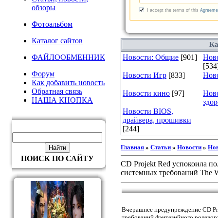
обзоры
Фотоальбом
Каталог сайтов
Ка
ФАЙЛООБМЕННИК
Новости: Общие
[901]
Ново
[534
Форум
Новости Игр
[833]
Нов
Как добавить новость
Обратная связь
Новости кино
[97]
Нов
НАША КНОПКА
здор
Новости BIOS,
драйвера, прошивки
[244]
Главная
»
Статьи
»
Новости
»
Нов
ПОИСК ПО САЙТУ
CD Projekt Red успокоила п
системных требований The Wi
Вчерашнее предупреждение CD Pr
требований фэнтезийного ролевого