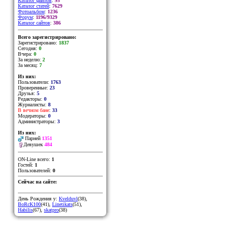
Каталог файлов
:
95
Каталог статей
:
7629
Фотоальбом
:
1236
Форум
:
1196/9329
Каталог сайтов
:
386
Всего зарегистрировано:
Зарегистрировано:
1837
Сегодня:
0
Вчера:
0
За неделю:
2
За месяц:
7
Из них:
Пользователи:
1763
Проверенные:
23
Друзья:
5
Редакторы:
0
Журналисты:
8
В вечном бане
:
33
Модераторы:
0
Администраторы:
3
Из них:
Парней
1351
Девушек
484
ON-Line всего:
1
Гостей:
1
Пользователей:
0
Сейчас на сайте:
День Рождения у:
Kvelduvl
(38)
,
BoRcK100
(41)
,
Linetikats
(51)
,
Habilis
(67)
,
skatpro
(38)