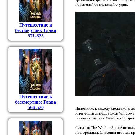
пояснений от польской студии.
Путешествие к
бессмертию: Глава
571-575
Путешествие к
бессмертию: Глава
566-570
Напомним, к выходу сюжетного доп
игра лишится поддержки Windows 1
несовместимых с Windows 11 проц
Фанатов The Witcher 3, ещё испо
насторожили. Опасения игроков пр