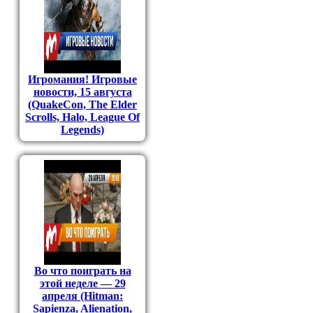
Игромания! Игровые
новости, 15 августа
(QuakeCon, The Elder
Scrolls, Halo, League Of
Legends)
Во что поиграть на
этой неделе — 29
апреля (Hitman:
Sapienza, Alienation,