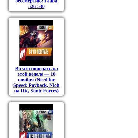
бессмертию: Глава
526-530
Во что поиграть на
этой неделе — 10
ноября (Need for
Speed: Payback, Nioh
на ПК, Sonic Forces)