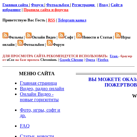
Главная сайта
|
Форум
|
Фотоальбом
|
Регистрация
|
Вход
|
Cайт в
избранное
|
Правила сайта и форума
Приветствую Вас
Гость |
RSS
|
Telegram канал
Фильмы |
Онлайн Видео |
Софт |
Новости и Статьи |
Игры
онлайн |
Фотоальбом |
Форум
ДЛЯ ПРОСМОТРА САЙТА РЕКОМЕНДУЕТСЯ ИСПОЛЬЗОВАТЬ:
Uran
-
браузер
от
uCoz
на базе проекта
Chromium. |
Google Chrome
|
Opera
|
Firefox
МЕНЮ САЙТА
ВЫ МОЖЕТЕ ОКАЗА
Главная страница
ПОЖЕРТВОВ
Видео, радио онлайн
Онлайн Видео -
W
новые горизотнты
Фото, игры, софт и
др.
FAQ
Статьи, новости,