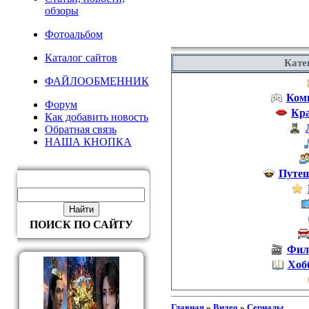
обзоры
Фотоальбом
Каталог сайтов
Кате
ФАЙЛООБМЕННИК
Ком
Форум
Кра
Как добавить новость
Обратная связь
НАША КНОПКА
Путеш
ПОИСК ПО САЙТУ
Фил
Хоб
Главная
»
Видео
»
Сериалы