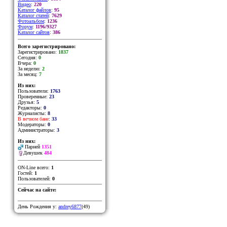
Видео
:
220
Каталог файлов
:
95
Каталог статей
:
7629
Фотоальбом
:
1236
Форум
:
1196/9327
Каталог сайтов
:
386
Всего зарегистрировано:
Зарегистрировано:
1837
Сегодня:
0
Вчера:
0
За неделю:
2
За месяц:
7
Из них:
Пользователи:
1763
Проверенные:
23
Друзья:
5
Редакторы:
0
Журналисты:
8
В вечном бане
:
33
Модераторы:
0
Администраторы:
3
Из них:
Парней
1351
Девушек
484
ON-Line всего:
1
Гостей:
1
Пользователей:
0
Сейчас на сайте:
День Рождения у:
andrey6877
(49)