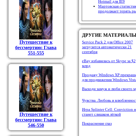
Hotmail для IE9
Мартовская статистик
продолжает терять 
ДРУГИЕ МАТЕРИАЛ
Путешествие к
Service Pack 2 для Office 2007
загрузится автоматически 21
бессмертию: Глава
сентября
551-555
еBay избавилась от Skype за $2
млрд
Продажу Windows XP прекращ
для продвижения Windows Vist
Выходи замуж и люби своего 
Чувства. Любовь и влюбленнос
Игра Splinter Cell: Conviction 
Путешествие к
станет слишком лёгкой
бессмертию: Глава
Покраснение глаз
546-550