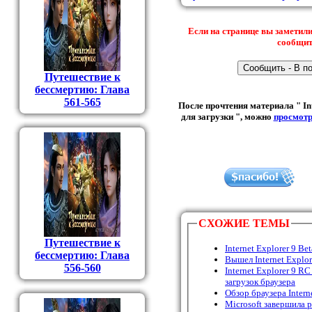
Если на странице вы заметили
сообщить
Путешествие к
бессмертию: Глава
561-565
После прочтения материала " Int
для загрузки ", можно
просмотр
СХОЖИЕ ТЕМЫ
Путешествие к
Internet Explorer 9 B
бессмертию: Глава
Вышел Internet Explore
556-560
Internet Explorer 9 R
загрузок браузера
Обзор браузера Intern
Microsoft завершила 