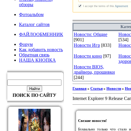
обзоры
Фотоальбом
Каталог сайтов
Кате
ФАЙЛООБМЕННИК
Новости: Общие
Новост
[901]
[534]
Форум
Новости Игр
[833]
Новос
Как добавить новость
Обратная связь
Новости кино
[97]
Новос
НАША КНОПКА
здоро
Новости BIOS,
драйвера, прошивки
[244]
Главная
»
Статьи
»
Новости
»
Но
ПОИСК ПО САЙТУ
Internet Explorer 9 Release C
Свежие новости!
Буквально только что стало и