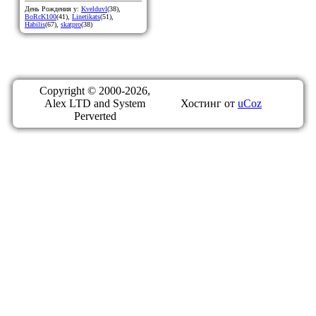
День Рождения у:
Kvelduvl
(38)
,
BoRcK100
(41)
,
Linetikats
(51)
,
Habilis
(67)
,
skatpro
(38)
Copyright © 2000-2026,
Alex LTD and System
Хостинг от
uCoz
Perverted