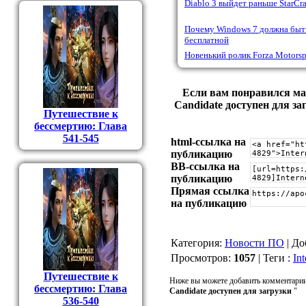
Diablo 3 выйдет раньше StarCra
Почему Windows 7 должна быт
бесплатной
Новенький ролик Forza Motorsp
Если вам понравился мате
Candidate доступен для за
Путешествие к
бессмертию: Глава
541-545
html-cсылка на
публикацию
BB-cсылка на
публикацию
Прямая ссылка
на публикацию
Категория
:
Новости ПО
|
До
Просмотров
:
1057
|
Теги
:
Int
Путешествие к
Ниже вы можете добавить комментарии
бессмертию: Глава
Candidate доступен для загрузки
"
536-540