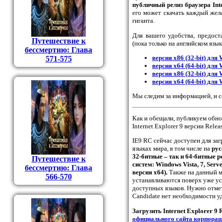
публичный релиз браузера Inte
его может скачать каждый жел
гиганта.
Для вашего удобства, предост
Путешествие к
(пока только на английском язык
бессмертию: Глава
версия x86 (32-bit) для
571-575
версия x64 (64-bit) для
версия x86 (32-bit) для
версия x64 (64-bit) для
Мы следим за информацией, и с
Как и обещали, публикуем обн
Internet Explorer 9 версии Relea
IE9 RC сейчас доступен для за
языках мира, в том числе на
рус
32-битные – так и 64-битные
Путешествие к
систем: Windows Vista, 7, Serv
бессмертию: Глава
версия х64).
Также на данный м
566-570
устанавливаются поверх уже ус
доступных языков. Нужно отмет
Candidate нет необходимости у
Загрузить Internet Explorer 9
официального сайта корпораци