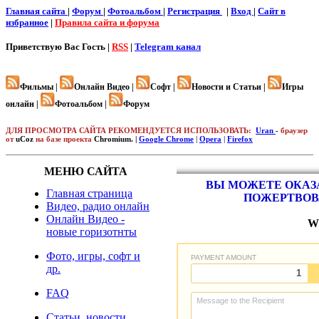
Главная сайта
|
Форум
|
Фотоальбом
|
Регистрация
|
Вход
|
Cайт в
избранное
|
Правила сайта и форума
Приветствую Вас
Гость |
RSS
|
Telegram канал
Фильмы |
Онлайн Видео |
Софт |
Новости и Статьи |
Игры
онлайн |
Фотоальбом |
Форум
ДЛЯ ПРОСМОТРА САЙТА РЕКОМЕНДУЕТСЯ ИСПОЛЬЗОВАТЬ:
Uran
-
браузер
от
uCoz
на базе проекта
Chromium. |
Google Chrome
|
Opera
|
Firefox
МЕНЮ САЙТА
ВЫ МОЖЕТЕ ОКАЗА
Главная страница
ПОЖЕРТВОВ
Видео, радио онлайн
Онлайн Видео -
W
новые горизотнты
Фото, игры, софт и
др.
FAQ
Статьи, новости,