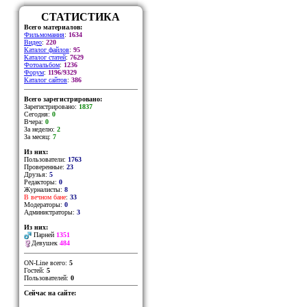
СТАТИСТИКА
Всего материалов:
Фильмомания
:
1634
Видео
:
220
Каталог файлов
:
95
Каталог статей
:
7629
Фотоальбом
:
1236
Форум
:
1196/9329
Каталог сайтов
:
386
Всего зарегистрировано:
Зарегистрировано:
1837
Сегодня:
0
Вчера:
0
За неделю:
2
За месяц:
7
Из них:
Пользователи:
1763
Проверенные:
23
Друзья:
5
Редакторы:
0
Журналисты:
8
В вечном бане
:
33
Модераторы:
0
Администраторы:
3
Из них:
Парней
1351
Девушек
484
ON-Line всего:
5
Гостей:
5
Пользователей:
0
Сейчас на сайте: