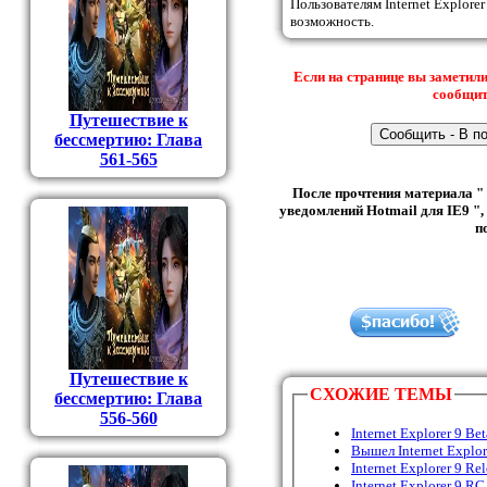
Пользователям Internet Explorer
возможность.
Если на странице вы заметили
сообщить
Путешествие к
бессмертию: Глава
561-565
После прочтения материала " 
уведомлений Hotmail для IE9 "
п
Путешествие к
СХОЖИЕ ТЕМЫ
бессмертию: Глава
556-560
Internet Explorer 9 B
Вышел Internet Explore
Internet Explorer 9 Re
Internet Explorer 9 R