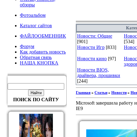
обзоры
Фотоальбом
Каталог сайтов
Кате
ФАЙЛООБМЕННИК
Новости: Общие
Новост
[901]
[534]
Форум
Новости Игр
[833]
Новос
Как добавить новость
Обратная связь
Новости кино
[97]
Новос
НАША КНОПКА
здоро
Новости BIOS,
драйвера, прошивки
[244]
Главная
»
Статьи
»
Новости
»
Но
ПОИСК ПО САЙТУ
Microsoft завершила работу 
IE9