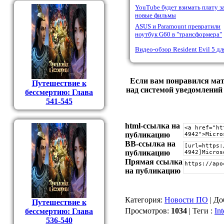
YouTube будет взимать плату з
новые фильмы
ASUS и Paramount превратили
ноутбук G60 в "трансформера"
Видео-обзор Resident Evil 5 дл
Если вам понравился мат
Путешествие к
над системой уведомлений 
бессмертию: Глава
541-545
html-cсылка на
публикацию
BB-cсылка на
публикацию
Прямая ссылка
на публикацию
Категория
:
Новости ПО
|
До
Путешествие к
Просмотров
:
1034
|
Теги
:
Int
бессмертию: Глава
536-540