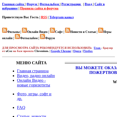
Главная сайта
|
Форум
|
Фотоальбом
|
Регистрация
|
Вход
|
Cайт в
избранное
|
Правила сайта и форума
Приветствую Вас
Гость |
RSS
|
Telegram канал
Фильмы |
Онлайн Видео |
Софт |
Новости и Статьи |
Игры
онлайн |
Фотоальбом |
Форум
ДЛЯ ПРОСМОТРА САЙТА РЕКОМЕНДУЕТСЯ ИСПОЛЬЗОВАТЬ:
Uran
-
браузер
от
uCoz
на базе проекта
Chromium. |
Google Chrome
|
Opera
|
Firefox
МЕНЮ САЙТА
ВЫ МОЖЕТЕ ОКАЗА
Главная страница
ПОЖЕРТВОВ
Видео, радио онлайн
Онлайн Видео -
W
новые горизотнты
Фото, игры, софт и
др.
FAQ
Статьи, новости,