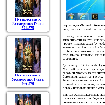
Путешествие к
бессмертию: Глава
Корпорация Microsoft объявила
571-575
уведомлений Hotmail для Interne
Новая функциональность позволи
закрепить сайт Hotmail и полу
просто на панель задач (супер
значок закреплённого сайта буд
сообщений с момента последнег
открыть свой почтовый ящик, к
состоянию.
Дик Креддок (Dick Craddock), 
Microsoft прокомментировал да
работали, чтобы вывести систе
Путешествие к
Сегодня мы закончили работу, 
бессмертию: Глава
Теперь, если вы вошли в свой п
566-570
Hotmail на панели задач, вы с
в своём почтовом ящике с моме
Данный функционал сильно нап
о новых почтовых сообщениях в
динамически меняется, в завис