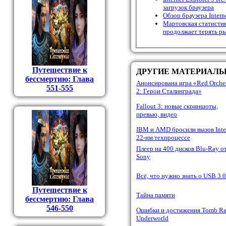
загрузок браузера
Обзор браузера Intern
Мартовская статистик
продолжает терять 
Путешествие к
ДРУГИЕ МАТЕРИАЛ
бессмертию: Глава
Анонсирована игра «Red Orches
551-555
2: Герои Сталинграда»
Fallout 3: новые скриншоты,
превью, видео
IBM и AMD бросили вызов Inte
22-нм техпроцессе
Плеер на 400 дисков Blu-Ray о
Sony
Всё, что нужно знать о USB 3.0
Путешествие к
Тайна памяти
бессмертию: Глава
546-550
Ошибки и достижения Tomb Ra
Underworld