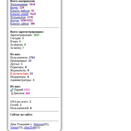
Всего материалов:
Фильмомания
:
1634
Видео
:
220
Каталог файлов
:
95
Каталог статей
:
7629
Фотоальбом
:
1236
Форум
:
1196/9332
Каталог сайтов
:
386
Всего зарегистрировано:
Зарегистрировано:
1837
Сегодня:
0
Вчера:
0
За неделю:
0
За месяц:
7
Из них:
Пользователи:
1763
Проверенные:
23
Друзья:
5
Редакторы:
0
Журналисты:
8
В вечном бане
:
33
Модераторы:
0
Администраторы:
3
Из них:
Парней
1351
Девушек
484
ON-Line всего:
2
Гостей:
2
Пользователей:
0
Сейчас на сайте:
День Рождения у:
Mamont
(65)
,
Vorius
(33)
,
Alex3144
(51)