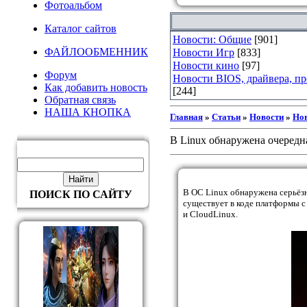
Фотоальбом
Каталог сайтов
Новости: Общие
[901]
ФАЙЛООБМЕННИК
Новости Игр
[833]
Новости кино
[97]
Форум
Новости BIOS, драйвера, п
Как добавить новость
[244]
Обратная связь
НАША КНОПКА
Главная
»
Статьи
»
Новости
»
Но
В Linux обнаружена очередная
В ОС Linux обнаружена серьёз
ПОИСК ПО САЙТУ
существует в коде платформы с 
и CloudLinux.