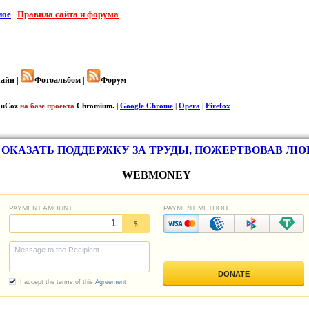
ное
|
Правила сайта и форума
айн |
Фотоальбом |
Форум
uCoz
на базе проекта
Chromium. |
Google Chrome
|
Opera
|
Firefox
ОКАЗАТЬ ПОДДЕРЖКУ ЗА ТРУДЫ, ПОЖЕРТВОВАВ Л
WEBMONEY