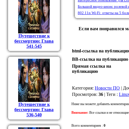
Интересное обновление для Lef
Большой видео-анонс ролевой 
802.11n Wi-Fi: ответы на 5 бо
Если вам понравился ма
Путешествие к
бессмертию: Глава
541-545
html-cсылка на публикаци
BB-cсылка на публикацию
Прямая ссылка на
публикацию
Категория
:
Новости ПО
|
До
Просмотров
:
36
|
Теги
:
Linu
Путешествие к
Ниже вы можете добавить комментарии
бессмертию: Глава
Внимание:
Все ссылки и не относящие
536-540
Всего комментариев
:
0