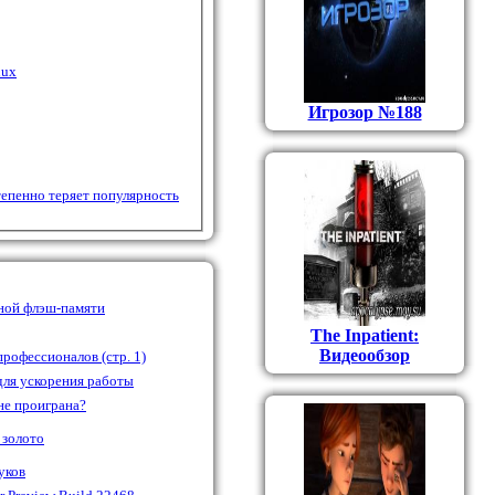
nux
Игрозор №188
тепенно теряет популярность
ной флэш-памяти
The Inpatient:
Видеообзор
профессионалов (стр. 1)
для ускорения работы
не проиграна?
 золото
уков