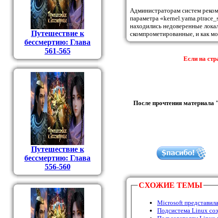
Администраторам систем рекоме
параметра «kernel.yama.ptrace
находились недоверенные локал
Путешествие к
скомпрометированные, и как мо
бессмертию: Глава
561-565
Если на стр
После прочтения материала "
Путешествие к
бессмертию: Глава
556-560
СХОЖИЕ ТЕМЫ
Microsoft представил
Подсистема Linux со