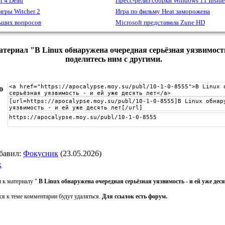
t 4 Dead
Пресс-релиз сборки Windows 11 Inside
игры Witcher 2
Игра по фильму Heat заморожена
льших вопросов
Microsoft представила Zune HD
териал "В Linux обнаружена очередная серьёзная уязвимость -
поделитесь ним с другими.
ю
бавил
:
Фокусник
(23.05.2026)
x
 к материалу "
В Linux обнаружена очередная серьёзная уязвимость - и ей уже деся
ся к теме комментарии будут удаляться.
Для ссылок есть форум.