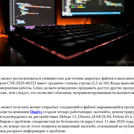
может воспользоваться уязвимостью для чтения закрытых файлов и выполнен
ером CVE-2026-46333 имеет среднюю степень угрозы (5,5 из 10). Когда выпол
авершения работы, Linux должен немедленно прерывать доступ других програм
зже, чем следует, что позволяет обычным, непривилегированным пользователя
может получить копию открытых соединений и файлов закрывающейся програ
иалисты компании
Qualys
создали четыре работающих эксплойта, демонстрир
 подтвердилась на дистрибутивах Debian 13, Ubuntu 24.04/26.04, Fedora 43 и 
щили о проблеме специалистам по безопасности ядра Linux 11 мая 2026 года, и
 но вскоре после этого появился независимый эксплойт, основанный на публ
иков раскрыть информацию о проблеме.