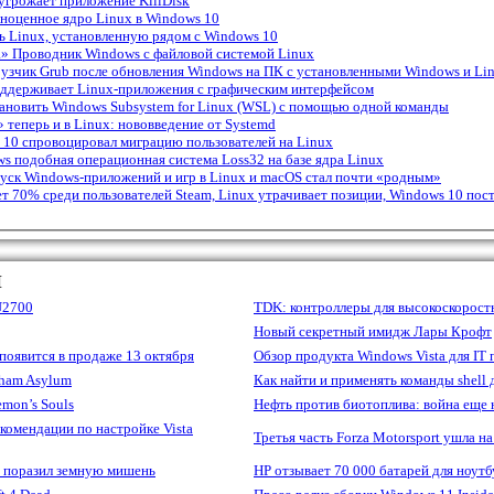
угрожает приложение KillDisk
лноценное ядро Linux в Windows 10
ь Linux, установленную рядом с Windows 10
а» Проводник Windows с файловой системой Linux
рузчик Grub после обновления Windows на ПК с установленными Windows и Li
оддерживает Linux-приложения с графическим интерфейсом
тановить Windows Subsystem for Linux (WSL) с помощью одной команды
 теперь и в Linux: нововведение от Systemd
 10 спровоцировал миграцию пользователей на Linux
 подобная операционная система Loss32 на базе ядра Linux
уск Windows-приложений и игр в Linux и macOS стал почти «родным»
 70% среди пользователей Steam, Linux утрачивает позиции, Windows 10 пос
Ы
SU2700
TDK: контроллеры для высокоскорост
Новый секретный имидж Лары Крофт
 появится в продаже 13 октября
Обзор продукта Windows Vista для IT 
ham Asylum
Как найти и применять команды shell 
mon’s Souls
Нефть против биотоплива: война еще 
комендации по настройке Vista
Третья часть Forza Motorsport ушла на
р поразил земную мишень
HP отзывает 70 000 батарей для ноутб