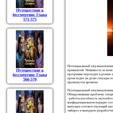
Путешествие к
бессмертию: Глава
571-575
Потенциальный злоумышленник 
Путешествие к
привилегий. Уязвимость за ном
программа переходит в режим з
бессмертию: Глава
происходит на долю секунды по
566-570
промежуток времени.
Потенциальный злоумышленник 
Обнаружившие проблему спец
- работоспособность эксплойтов
конфиденциальном порядке сооб
выпущен соответствующий патч,
эмбарго и вынудило разработч