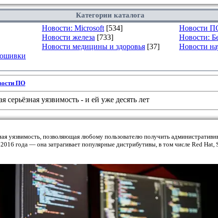
Категории каталога
Новости: Microsoft
[534]
Новости П
Новости железа
[733]
Новости: Б
Новости медицины и здоровья
[37]
Новости на
рошивки
вости ПО
 серьёзная уязвимость - и ей уже десять лет
ная уязвимость, позволяющая любому пользователю получить административн
2016 года — она затрагивает популярные дистрибутивы, в том числе Red Hat, 