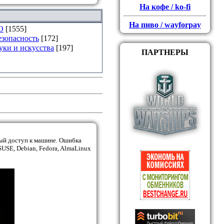
На кофе / ko-fi
На пиво / wayforpay
О
[1555]
езопасность
[172]
уки и искусства
[197]
ПАРТНЕРЫ
ый доступ к машине. Ошибка
SUSE, Debian, Fedora, AlmaLinux