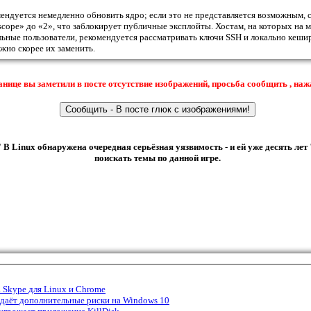
ндуется немедленно обновить ядро; если это не представляется возможным, с
_scope» до «2», что заблокирует публичные эксплойты. Хостам, на которых на 
ьные пользователи, рекомендуется рассматривать ключи SSH и локально кеши
жно скорее их заменить.
анице вы заметили в посте отсутствие изображений, просьба сообщить , наж
 В Linux обнаружена очередная серьёзная уязвимость - и ей уже десять лет
поискать темы по данной игре.
а Skype для Linux и Chrome
здаёт дополнительные риски на Windows 10