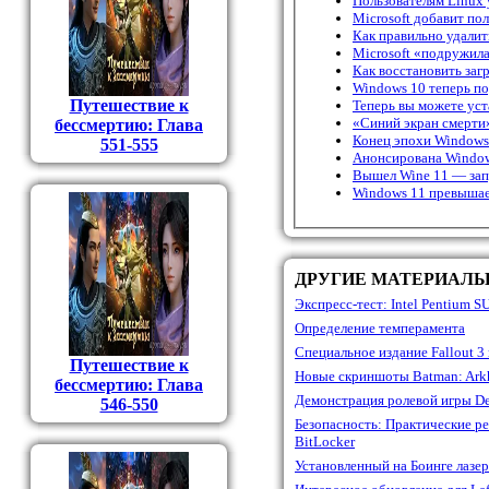
Пользователям Linux 
Microsoft добавит по
Как правильно удалит
Microsoft «подружил
Как восстановить заг
Windows 10 теперь п
Путешествие к
Теперь вы можете ус
«Синий экран смерти»
бессмертию: Глава
Конец эпохи Windows
551-555
Анонсирована Windows
Вышел Wine 11 — зап
Windows 11 превышает
ДРУГИЕ МАТЕРИАЛ
Экспресс-тест: Intel Pentium 
Определение темперамента
Специальное издание Fallout 3
Путешествие к
Новые скриншоты Batman: Ark
бессмертию: Глава
Демонстрация ролевой игры De
546-550
Безопасность: Практические ре
BitLocker
Установленный на Боинге лазе