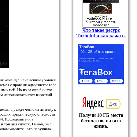
Что такое ресурс
Turbobit и как качать.
ия команд с наивысшим уровнем
няемая с правами администратора
м к ней. Но из-за ошибки это
м использовать этот короткий
ммы, прежде чем они исчезнут.
ующих практическую опасность
Получи 10 ГБ места
44. Исследователи в
бесплатно, на всю
 три дня спустя, 14 мая, был
жизнь.
ичном коммите - это нарушило