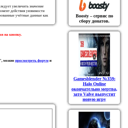
ледует увеличить значение
момент действия уязвимости
рованные учётные данные как
Boosty – сервис по
сбору донатов.
ав на кнопку.
 ", можно
просмотреть форум
и
Gamesblender №359:
Halo Online
окончательно мертва,
зато Valve выпустит
новую игру