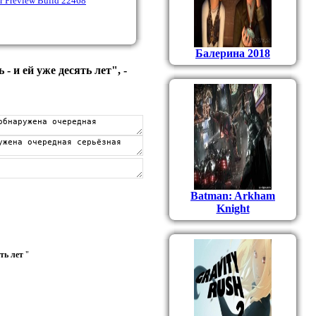
r Preview Build 22468
Балерина 2018
 и ей уже десять лет", -
Batman: Arkham
Knight
ть лет
"