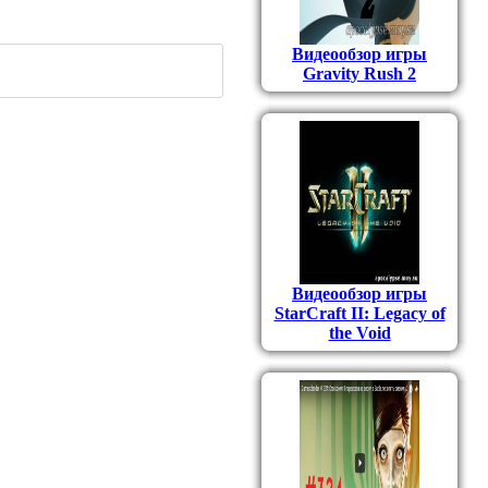
Видеообзор игры
Gravity Rush 2
Видеообзор игры
StarCraft II: Legacy of
the Void