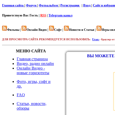
Главная сайта
|
Форум
|
Фотоальбом
|
Регистрация
|
Вход
|
Cайт в избран
Приветствую Вас
Гость |
RSS
|
Telegram канал
Фильмы |
Онлайн Видео |
Софт |
Новости и Статьи |
Игры онл
ДЛЯ ПРОСМОТРА САЙТА РЕКОМЕНДУЕТСЯ ИСПОЛЬЗОВАТЬ:
Uran
-
браузер от
МЕНЮ САЙТА
ВЫ МОЖЕТЕ 
Главная страница
Видео, радио онлайн
Онлайн Видео -
новые горизотнты
Фото, игры, софт и
др.
FAQ
Статьи, новости,
обзоры