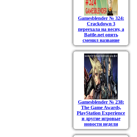
Gamesblender № 324:
Crackdown 3
переехала на весну, а
Battle.net опять
сменил название
Gamesblender № 238:
The Game Awards,
PlayStation Experience
и другие игровые
новости недели