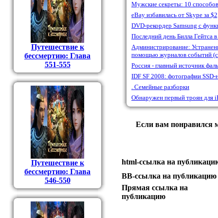
Мужские секреты: 10 способов
еBay избавилась от Skype за $2
DVD-рекордер Samsung с функ
Последний день Билла Гейтса в 
Путешествие к
Администрирование: Устранени
помощью журналов событий (ст
бессмертию: Глава
551-555
Россия - главный источник фа
IDF SF 2008: фотографии SSD-н
. Семейные разборки
Обнаружен первый троян для i
Если вам понравился м
html-cсылка на публикаци
Путешествие к
бессмертию: Глава
BB-cсылка на публикацию
546-550
Прямая ссылка на
публикацию