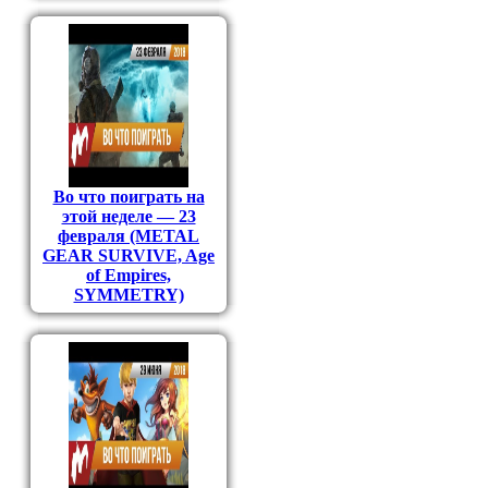
Во что поиграть на
этой неделе — 23
февраля (METAL
GEAR SURVIVE, Age
of Empires,
SYMMETRY)