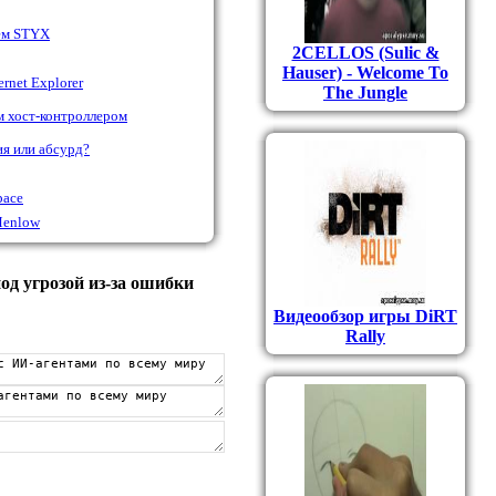
ем STYX
2CELLOS (Sulic &
Hauser) - Welcome To
rnet Explorer
The Jungle
м хост-контроллером
ия или абсурд?
pace
Menlow
од угрозой из-за ошибки
Видеообзор игры DiRT
Rally