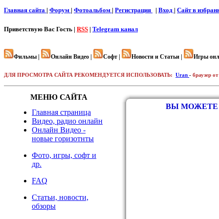
Главная сайта
|
Форум
|
Фотоальбом
|
Регистрация
|
Вход
|
Cайт в избран
Приветствую Вас
Гость |
RSS
|
Telegram канал
Фильмы |
Онлайн Видео |
Софт |
Новости и Статьи |
Игры онл
ДЛЯ ПРОСМОТРА САЙТА РЕКОМЕНДУЕТСЯ ИСПОЛЬЗОВАТЬ:
Uran
-
браузер от
МЕНЮ САЙТА
ВЫ МОЖЕТЕ 
Главная страница
Видео, радио онлайн
Онлайн Видео -
новые горизотнты
Фото, игры, софт и
др.
FAQ
Статьи, новости,
обзоры