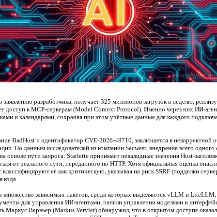
по заявлению разработчика, получает 325 миллионов загрузок в неделю, реали
ет доступ к MCP-серверам (Model Context Protocol). Именно через них ИИ-аг
ками и календарями, сохраняя при этом учётные данные для каждого подключ
ние BadHost и идентификатор CVE-2026-48710, заключается в некорректной о
ции. По данным исследователей из компании Secwest, внедрение всего одного 
а основе пути запроса: Starlette принимает невалидные значения Host-заголовка
чаться от реального пути, переданного по HTTP. Хотя официальная оценка опасн
c классифицируют её как критическую, указывая на риск SSRF (подделки серве
 кода.
т множество зависимых пакетов, среди которых выделяются vLLM и LiteLLM, 
менты для управления ИИ-агентами, панели управления моделями и интерфейс
ль Маркус Вервьер (Markus Vervier) обнаружил, что в открытом доступе оказа