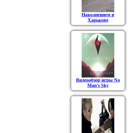
Наводнением в
Харькове
Видеообзор игры No
Man's Sky