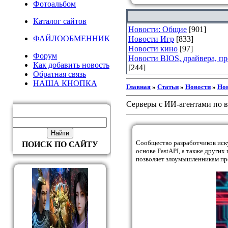
Фотоальбом
Каталог сайтов
Новости: Общие
[901]
ФАЙЛООБМЕННИК
Новости Игр
[833]
Новости кино
[97]
Форум
Новости BIOS, драйвера, п
Как добавить новость
[244]
Обратная связь
НАША КНОПКА
Главная
»
Статьи
»
Новости
»
Но
Серверы с ИИ-агентами по вс
Сообщество разработчиков иску
ПОИСК ПО САЙТУ
основе FastAPI, а также други
позволяет злоумышленникам пр