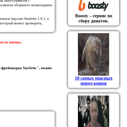
и SaaS-сервисов с
трументы облачного мониторинга
Boosty – сервис по
ную версию Starlette 1.0.1, а
сбору донатов.
, который может проверить,
ав на кнопку.
фреймворка Starlette ", можно
10 самых опасных
пород кошек