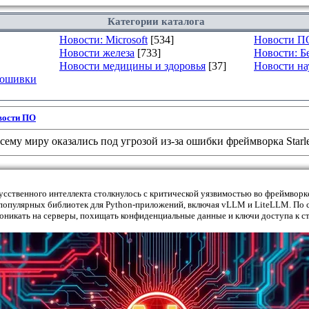
Категории каталога
Новости: Microsoft
[534]
Новости П
Новости железа
[733]
Новости: Б
Новости медицины и здоровья
[37]
Новости на
рошивки
вости ПО
ему миру оказались под угрозой из-за ошибки фреймворка Starle
сственного интеллекта столкнулось с критической уязвимостью во фреймворке 
х популярных библиотек для Python-приложений, включая vLLM и LiteLLM. По 
оникать на серверы, похищать конфиденциальные данные и ключи доступа к с