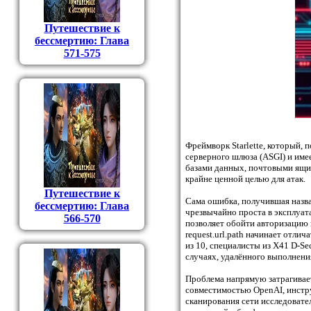
Путешествие к
бессмертию: Глава
571-575
Фреймворк Starlette, который, 
серверного шлюза (ASGI) и име
базами данных, почтовыми ящи
крайне ценной целью для атак.
Путешествие к
Сама ошибка, получившая назва
бессмертию: Глава
чрезвычайно проста в эксплуата
566-570
позволяет обойти авторизацию н
request.url.path начинает отли
из 10, специалисты из X41 D-Se
случаях, удалённого выполнения
Проблема напрямую затрагивае
совместимостью OpenAI, инстру
сканирования сети исследовате