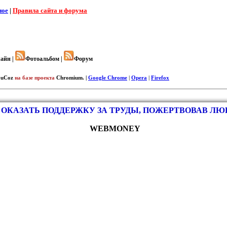
ное
|
Правила сайта и форума
айн |
Фотоальбом |
Форум
uCoz
на базе проекта
Chromium. |
Google Chrome
|
Opera
|
Firefox
ОКАЗАТЬ ПОДДЕРЖКУ ЗА ТРУДЫ, ПОЖЕРТВОВАВ Л
WEBMONEY