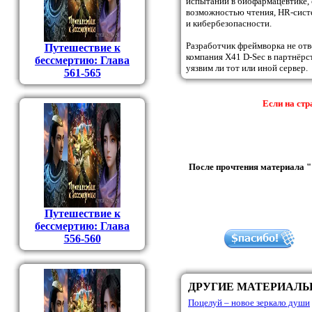
испытаний в биофармацевтике, 
возможностью чтения, HR-сист
и кибербезопасности.
Разработчик фреймворка не отве
Путешествие к
компания X41 D-Sec в партнёрст
бессмертию: Глава
уязвим ли тот или иной сервер.
561-565
Если на стр
После прочтения материала " 
Путешествие к
бессмертию: Глава
556-560
ДРУГИЕ МАТЕРИАЛ
Поцелуй – новое зеркало души