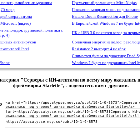
 понять, влюблен ли мужчина
Премьерный ролик игры Mini Ninjas
,75 млрд
Появилась мощная мышь под названи
цией сверхразгона
Вышла Doom Resurrection для iPhone
Microsoft (видео)
В Европейской Windows 7 не будет Inte
е неполадок групповой политики с
ПК с USB 3.0 появятся вслед за первы
р. 4)
льшивых антивирусов
Солнечная энергия из волос: революц
акопителей Intel
Resistance 2 выходит 4 ноября
Снимается фильм по ужастику Dead S
Phone
Windows 7 будет поддерживать Intel 
атериал "Серверы с ИИ-агентами по всему миру оказались п
фреймворка Starlette", - поделитесь ним с другими.
ю