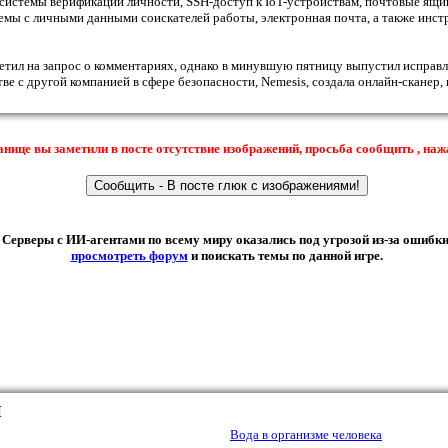
системы верификации личности, SSH-доступ к IoT-устройствам, почтовые ящик
емы с личными данными соискателей работы, электронная почта, а также инс
тил на запрос о комментариях, однако в минувшую пятницу выпустил исправлен
ве с другой компанией в сфере безопасности, Nemesis, создала онлайн-сканер
анице вы заметили в посте отсутствие изображений, просьба сообщить , наж
Серверы с ИИ-агентами по всему миру оказались под угрозой из-за ошибки 
просмотреть форум
и поискать темы по данной игре.
Ы
Вода в организме человека