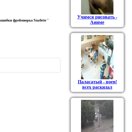
Учимся рисовать -
 ошибки фреймворка Starlette
"
Аниме
Паласатый - воен!
всех раскидал