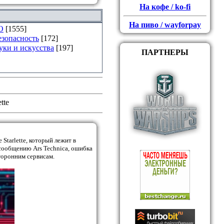
На кофе / ko-fi
На пиво / wayforpay
О
[1555]
езопасность
[172]
уки и искусства
[197]
ПАРТНЕРЫ
tte
Starlette, который лежит в
сообщению Ars Technica, ошибка
торонним сервисам.