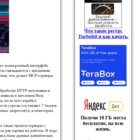
Что такое ресурс
Turbobit и как качать.
зует асинхронный интерфейс
енты связываются с внешними
ения, что делает MCP-серверы
бработке HTTP-заголовков и
символа в заголовок Host
, из-за чего атрибут
ости угрозы составляет 7 баллов
рных запросов) и, в некоторых
Получи 10 ГБ места
бесплатно, на всю
а также прокси-серверы с
жизнь.
ы для оценки их работы. В ходе
лись базы данных клинических