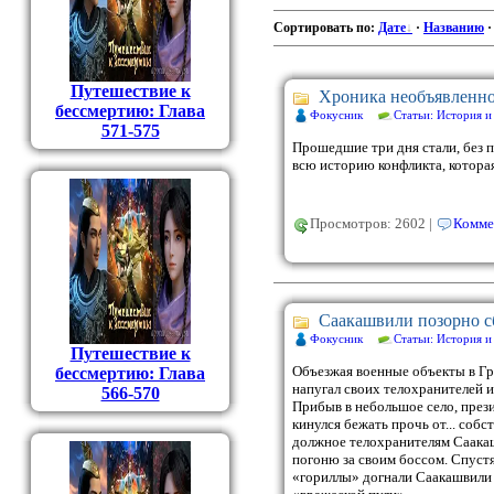
Сортировать по
:
Дате
·
Названию
Путешествие к
Хроника необъявленн
бессмертию: Глава
Фокусник
Статьи: История и
571-575
Прошедшие три дня стали, без 
всю историю конфликта, котора
Просмотров: 2602 |
Комме
Саакашвили позорно с
Фокусник
Статьи: История и
Путешествие к
Объезжая военные объекты в Г
бессмертию: Глава
напугал своих телохранителей и
566-570
Прибыв в небольшое село, през
кинулся бежать прочь от... соб
должное телохранителям Саакаш
погоню за своим боссом. Спуст
«гориллы» догнали Саакашвили 