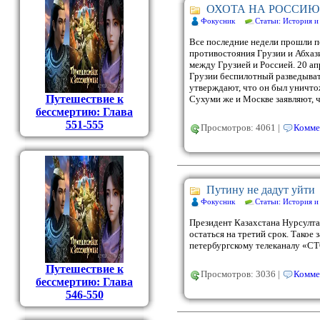
ОХОТА НА РОССИЮ
Фокусник
Статьи: История и
Все последние недели прошли п
противостояния Грузии и Абхаз
между Грузией и Россией. 20 а
Грузии беспилотный разведыват
утверждают, что он был уничт
Путешествие к
Сухуми же и Москве заявляют, 
бессмертию: Глава
551-555
Просмотров: 4061 |
Комме
Путину не дадут уйти
Фокусник
Статьи: История и
Президент Казахстана Нурсулт
остаться на третий срок. Такое 
петербургскому телеканалу «СТО
Путешествие к
Просмотров: 3036 |
Комме
бессмертию: Глава
546-550