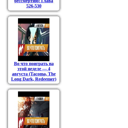
бессмертию: Глава
526-530
Во что поиграть на
этой неделе — 4
августа (Tacoma, The
Long Dark, Redeemer)