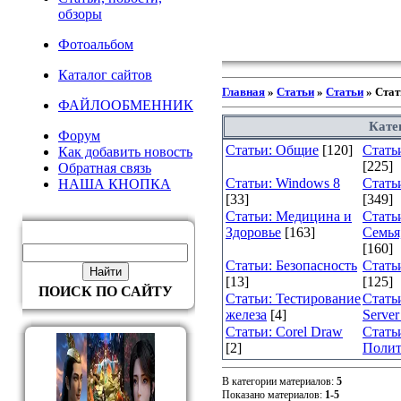
обзоры
Фотоальбом
Каталог сайтов
Главная
»
Статьи
»
Статьи
» Стат
ФАЙЛООБМЕННИК
Кате
Форум
Статьи: Общие
[120]
Стать
Как добавить новость
[225]
Обратная связь
Статьи: Windows 8
Стать
НАША КНОПКА
[33]
[349]
Статьи: Медицина и
Стать
Здоровье
[163]
Семья
[160]
Статьи: Безопасность
Стать
[13]
[125]
ПОИСК ПО САЙТУ
Статьи: Тестирование
Стать
железа
[4]
Server
Статьи: Corel Draw
Стать
[2]
Полит
В категории материалов
:
5
Показано материалов
:
1-5