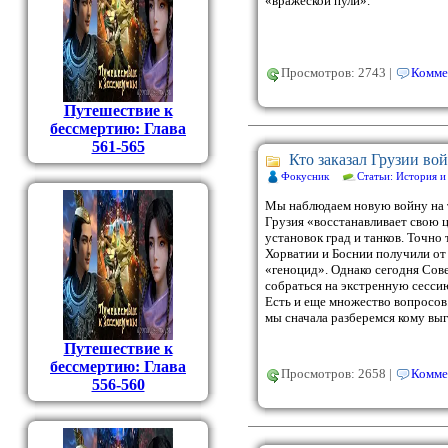
«вражеской пули».
Просмотров: 2743 |
Комме
Путешествие к
бессмертию: Глава
561-565
Кто заказал Грузии вой
Фокусник
Статьи: История и
Мы наблюдаем новую войну на 
Грузия «восстанавливает свою 
установок град и танков. Точно
Хорватии и Боснии получили о
«геноцид». Однако сегодня Сов
собраться на экстренную сесси
Есть и еще множество вопросов.
мы сначала разберемся кому выг
Путешествие к
бессмертию: Глава
Просмотров: 2658 |
Комме
556-560