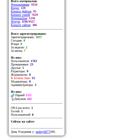
Всего материалов:
Фильмомания
:
1634
Видео
:
220
Каталог файлов
:
95
Каталог статей
:
7629
Фотоальбом
:
1236
Форум
:
1196/9327
Каталог сайтов
:
386
Всего зарегистрировано:
Зарегистрировано:
1837
Сегодня:
0
Вчера:
0
За неделю:
2
За месяц:
7
Из них:
Пользователи:
1763
Проверенные:
23
Друзья:
5
Редакторы:
0
Журналисты:
8
В вечном бане
:
33
Модераторы:
0
Администраторы:
3
Из них:
Парней
1351
Девушек
484
ON-Line всего:
1
Гостей:
1
Пользователей:
0
Сейчас на сайте:
День Рождения у:
andrey6877
(49)