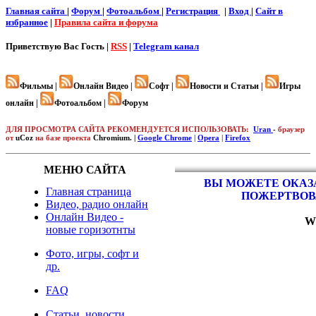
Главная сайта
|
Форум
|
Фотоальбом
|
Регистрация
|
Вход
|
Cайт в
избранное
|
Правила сайта и форума
Приветствую Вас
Гость |
RSS
|
Telegram канал
Фильмы |
Онлайн Видео |
Софт |
Новости и Статьи |
Игры
онлайн |
Фотоальбом |
Форум
ДЛЯ ПРОСМОТРА САЙТА РЕКОМЕНДУЕТСЯ ИСПОЛЬЗОВАТЬ:
Uran
-
браузер
от
uCoz
на базе проекта
Chromium. |
Google Chrome
|
Opera
|
Firefox
МЕНЮ САЙТА
ВЫ МОЖЕТЕ ОКАЗА
Главная страница
ПОЖЕРТВОВ
Видео, радио онлайн
Онлайн Видео -
W
новые горизотнты
Фото, игры, софт и
др.
FAQ
Статьи, новости,