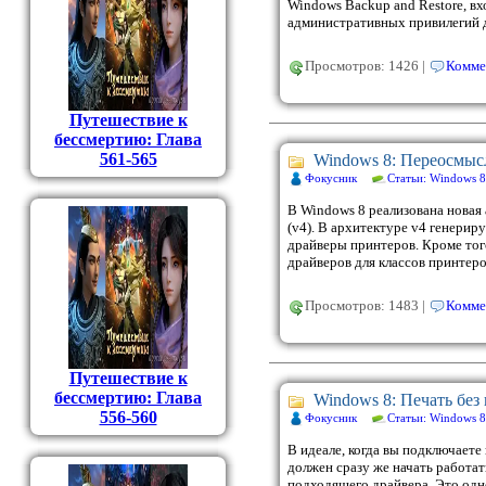
Windows Backup and Restore, вх
административных привилегий д
Просмотров: 1426 |
Комме
Путешествие к
бессмертию: Глава
561-565
Windows 8: Переосмыс
Фокусник
Статьи: Windows 8
В Windows 8 реализована новая
(v4). В архитектуре v4 генери
драйверы принтеров. Кроме тог
драйверов для классов принтеро
Просмотров: 1483 |
Комме
Путешествие к
бессмертию: Глава
Windows 8: Печать без
556-560
Фокусник
Статьи: Windows 8
В идеале, когда вы подключаете
должен сразу же начать работат
подходящего драйвера. Это одн