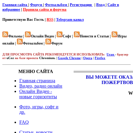
Главная сайта
|
Форум
|
Фотоальбом
|
Регистрация
|
Вход
|
Cайт в
избранное
|
Правила сайта и форума
Приветствую Вас
Гость |
RSS
|
Telegram канал
Фильмы |
Онлайн Видео |
Софт |
Новости и Статьи |
Игры
онлайн |
Фотоальбом |
Форум
ДЛЯ ПРОСМОТРА САЙТА РЕКОМЕНДУЕТСЯ ИСПОЛЬЗОВАТЬ:
Uran
-
браузер
от
uCoz
на базе проекта
Chromium. |
Google Chrome
|
Opera
|
Firefox
МЕНЮ САЙТА
ВЫ МОЖЕТЕ ОКАЗА
Главная страница
ПОЖЕРТВОВ
Видео, радио онлайн
Онлайн Видео -
W
новые горизотнты
Фото, игры, софт и
др.
FAQ
Статьи, новости,