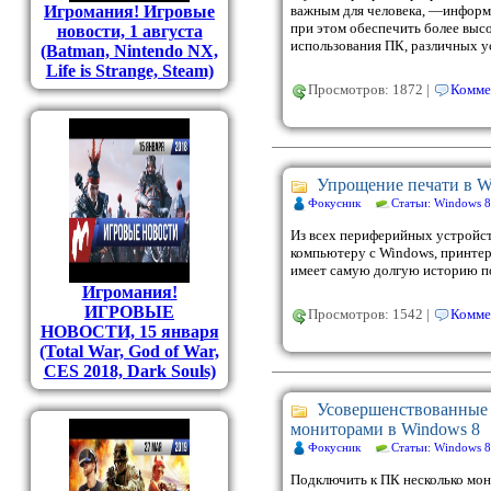
Игромания! Игровые
важным для человека, —информ
при этом обеспечить более выс
новости, 1 августа
использования ПК, различных у
(Batman, Nintendo NX,
Life is Strange, Steam)
Просмотров: 1872 |
Комме
Упрощение печати в W
Фокусник
Статьи: Windows 8
Из всех периферийных устройст
компьютеру с Windows, принтер
имеет самую долгую историю п
Игромания!
ИГРОВЫЕ
Просмотров: 1542 |
Комме
НОВОСТИ, 15 января
(Total War, God of War,
CES 2018, Dark Souls)
Усовершенствованные 
мониторами в Windows 8
Фокусник
Статьи: Windows 8
Подключить к ПК несколько мо