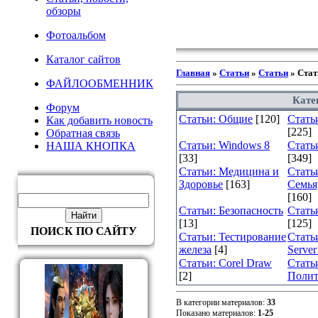
обзоры
Фотоальбом
Каталог сайтов
Главная
»
Статьи
»
Статьи
» Стат
ФАЙЛООБМЕННИК
Кате
Форум
Статьи: Общие
[120]
Стать
Как добавить новость
[225]
Обратная связь
Статьи: Windows 8
Стать
НАША КНОПКА
[33]
[349]
Статьи: Медицина и
Стать
Здоровье
[163]
Семья
[160]
Статьи: Безопасность
Стать
[13]
[125]
ПОИСК ПО САЙТУ
Статьи: Тестирование
Стать
железа
[4]
Server
Статьи: Corel Draw
Стать
[2]
Полит
В категории материалов
:
33
Показано материалов
:
1-25