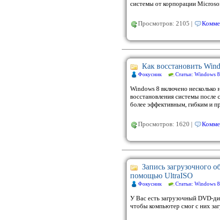
системы от корпорации Microsof
Просмотров: 2105 |
Комме
Как восстановить Win
Фокусник
Статьи: Windows 8
Windows 8 включено несколько 
восстановления системы после с
более эффективным, гибким и п
Просмотров: 1620 |
Комме
Запись загрузочного об
помощью UltraISO
Фокусник
Статьи: Windows 8
У Вас есть загрузочный DVD-дис
чтобы компьютер смог с них заг