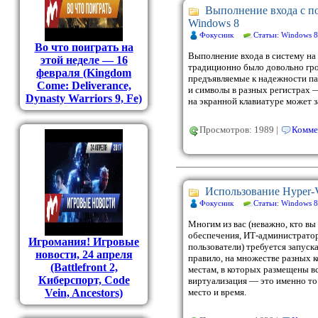
Выполнение входа с п
Windows 8
Фокусник
Статьи: Windows 8
Во что поиграть на
Выполнение входа в систему на
этой неделе — 16
традиционно было довольно гро
февраля (Kingdom
предъявляемые к надежности па
Come: Deliverance,
и символы в разных регистрах 
Dynasty Warriors 9, Fe)
на экранной клавиатуре может з
Просмотров: 1989 |
Комме
Использование Hyper-
Фокусник
Статьи: Windows 8
Многим из вас (неважно, кто в
обеспечения, ИТ-администрато
Игромания! Игровые
пользователи) требуется запуск
новости, 24 апреля
правило, на множестве разных к
(Battlefront 2,
местам, в которых размещены в
Киберспорт, Code
виртуализация — это именно то
Vein, Ancestors)
место и время.