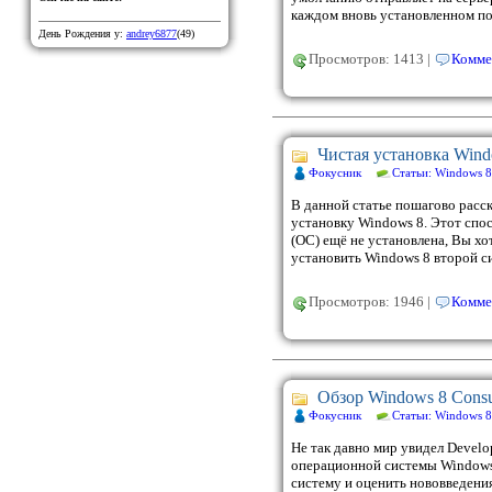
каждом вновь установленном по
День Рождения у:
andrey6877
(49)
Просмотров: 1413 |
Комме
Чистая установка Wind
Фокусник
Статьи: Windows 8
В данной статье пошагово расс
установку Windows 8. Этот спо
(ОС) ещё не установлена, Вы х
установить Windows 8 второй с
Просмотров: 1946 |
Комме
Обзор Windows 8 Cons
Фокусник
Статьи: Windows 8
Не так давно мир увидел Devel
операционной системы Windows 
систему и оценить нововведени