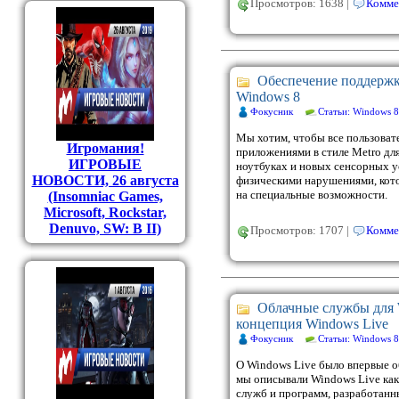
Просмотров: 1638 |
Комме
Обеспечение поддержк
Windows 8
Фокусник
Статьи: Windows 8
Мы хотим, чтобы все пользоват
Игромания!
приложениями в стиле Metro дл
ИГРОВЫЕ
ноутбуках и новых сенсорных у
НОВОСТИ, 26 августа
физическими нарушениями, кот
на специальные возможности.
(Insomniac Games,
Microsoft, Rockstar,
Denuvo, SW: B II)
Просмотров: 1707 |
Комме
Облачные службы для 
концепция Windows Live
Фокусник
Статьи: Windows 8
О Windows Live было впервые об
мы описывали Windows Live как
служб и программ, разработанны