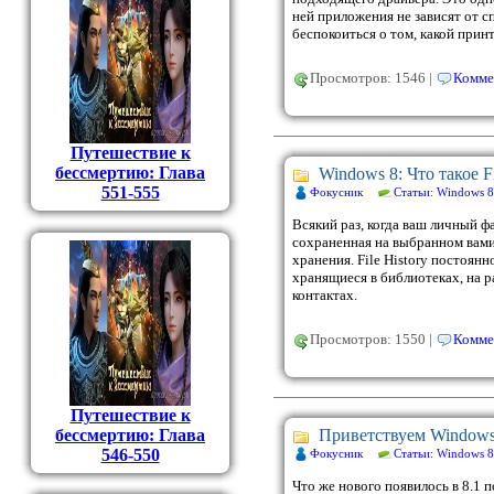
ней приложения не зависят от 
беспокоиться о том, какой прин
Просмотров: 1546 |
Комме
Путешествие к
бессмертию: Глава
Windows 8: Что такое Fi
551-555
Фокусник
Статьи: Windows 8
Всякий раз, когда ваш личный фа
сохраненная на выбранном вам
хранения. File History постоян
хранящиеся в библиотеках, на р
контактах.
Просмотров: 1550 |
Комме
Путешествие к
бессмертию: Глава
Приветствуем Windows
546-550
Фокусник
Статьи: Windows 8
Что же нового появилось в 8.1 по