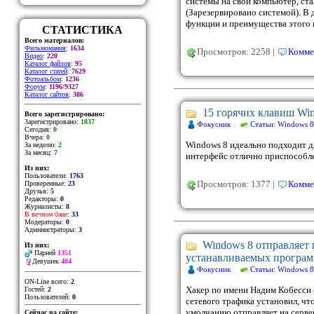
системы на свой компьютер, ста
(Зарезервировано системой). В 
функции и преимущества этого 
СТАТИСТИКА
Всего материалов:
Фильмомания
:
1634
Просмотров: 2258 |
Комме
Видео
:
220
Каталог файлов
:
95
Каталог статей
:
7629
Фотоальбом
:
1236
Форум
:
1196/9327
Каталог сайтов
:
386
15 горячих клавиш Win
Всего зарегистрировано:
Зарегистрировано:
1837
Фокусник
Статьи: Windows 8
Сегодня:
0
Вчера:
0
Windows 8 идеально подходит дл
За неделю:
2
За месяц:
7
интерфейс отлично приспособле
Из них:
Пользователи:
1763
Просмотров: 1377 |
Комме
Проверенные:
23
Друзья:
5
Редакторы:
0
Журналисты:
8
В вечном бане
:
33
Модераторы:
0
Администраторы:
3
Windows 8 отправляет
Из них:
Парней
1351
устанавливаемых програ
Девушек
484
Фокусник
Статьи: Windows 8
ON-Line всего:
2
Хакер по имени Надим Кобесси 
Гостей:
2
Пользователей:
0
сетевого трафика установил, чт
умолчанию отправляет на серве
Сейчас на сайте: