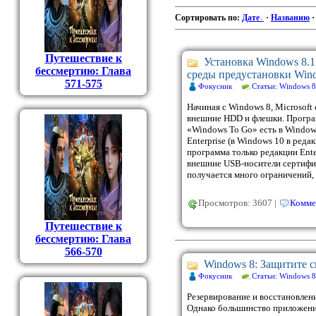
Сортировать по
:
Дате
·
Названию
Путешествие к
Установка Windows 8.
бессмертию: Глава
среды предустановки Win
571-575
Фокусник
Статьи: Windows 8
Начиная с Windows 8, Microsoft
внешние HDD и флешки. Програ
«Windows To Go» есть в Windows
Enterprise (в Windows 10 в реда
программа только редакции Ente
внешние USB-носители сертифи
получается много ограничений,
Просмотров: 3607 |
Комме
Путешествие к
бессмертию: Глава
566-570
Windows 8: Защитите 
Фокусник
Статьи: Windows 8
Резервирование и восстановлен
Однако большинство приложений