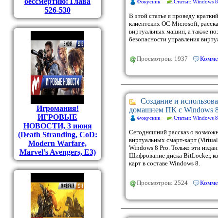
бессмертию: Глава
Фокусник
Статьи: Windows 8
526-530
В этой статье я проведу кратки
клиентских ОС Microsoft, расс
виртуальных машин, а также по
безопасности управления вирт
Просмотров: 1937 |
Комме
Создание и использова
Игромания!
домашнем ПК с Windows 
ИГРОВЫЕ
Фокусник
Статьи: Windows 8
НОВОСТИ, 3 июня
Сегодняшний рассказ о возможн
(Death Stranding, CoD:
виртуальных смарт-карт (Virtual
Modern Warfare,
Windows 8 Pro. Только эти изд
Marvel’s Avengers, E3)
Шифрование диска BitLocker, к
карт в составе Windows 8.
Просмотров: 2524 |
Комме