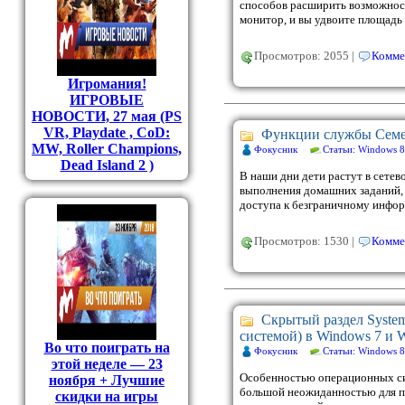
способов расширить возможнос
монитор, и вы удвоите площадь
Просмотров: 2055 |
Комме
Игромания!
ИГРОВЫЕ
НОВОСТИ, 27 мая (PS
VR, Playdate , CoD:
Функции службы Семей
MW, Roller Champions,
Фокусник
Статьи: Windows 8
Dead Island 2 )
В наши дни дети растут в сетев
выполнения домашних заданий, д
доступа к безграничному инфо
Просмотров: 1530 |
Комме
Скрытый раздел System
системой) в Windows 7 и 
Во что поиграть на
Фокусник
Статьи: Windows 8
этой неделе — 23
Особенностью операционных сис
ноября + Лучшие
большой неожиданностью для п
скидки на игры