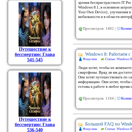
зрения беспристрастного IT Pro
Windows 8.1, в основном затро
Your Own Device) , улучшения в
мобильности и в области интерф
Просмотров: 1492 |
Комме
Путешествие к
Windows 8: Работаем с
бессмертию: Глава
Фокусник
Статьи: Windows 8
541-545
Люди хотят, чтобы их компьюте
смартфоны. Вряд ли им достато
Они хотят путешествовать по са
информацию. Они хотят, чтобы
готовы к работе в любое время 
Просмотров: 1164 |
Комме
Путешествие к
Большой FAQ по Wind
бессмертию: Глава
Фокусник
Статьи: Windows 8
536-540