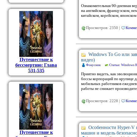
Ознакомительная 90-дневная вер
на английском, французском, не
китайском, корейском, японском
Просмотров: 2350 |
Комме
Windows To Go или зав
Путешествие к
видео)
бессмертию: Глава
Фокусник
Статьи: Windows 8
531-535
Приятно видеть, как эволюцион
боссы корпораций по крупице 
мобильных работников ежеднев
работы не снижает производител
Просмотров: 2228 |
Комме
Особенности Hyper-V 
Путешествие к
машин и модель безопасн