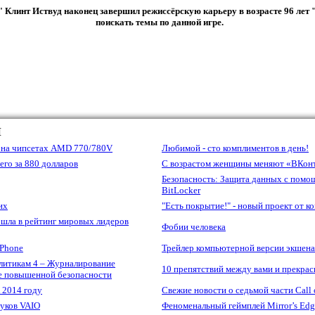
" Клинт Иствуд наконец завершил режиссёрскую карьеру в возрасте 96 лет 
поискать темы по данной игре.
Ы
e на чипсетах AMD 770/780V
Любимой - сто комплиментов в день!
его за 880 долларов
С возрастом женщины меняют «ВКонт
Безопасность: Защита данных с пом
BitLocker
их
"Есть покрытие!" - новый проект от 
шла в рейтинг мировых лидеров
Фобии человека
iPhone
Трейлер компьютерной версии экшена 
литикам 4 – Журналирование
10 препятствий между вами и прекра
е повышенной безопасности
 2014 году
Свежие новости о седьмой части Call 
буков VAIO
Феноменальный геймплей Mirror’s Edg