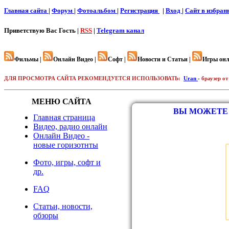
Главная сайта
|
Форум
|
Фотоальбом
|
Регистрация
|
Вход
|
Cайт в избран
Приветствую Вас
Гость |
RSS
|
Telegram канал
Фильмы |
Онлайн Видео |
Софт |
Новости и Статьи |
Игры онл
ДЛЯ ПРОСМОТРА САЙТА РЕКОМЕНДУЕТСЯ ИСПОЛЬЗОВАТЬ:
Uran
-
браузер от
МЕНЮ САЙТА
ВЫ МОЖЕТЕ 
Главная страница
Видео, радио онлайн
Онлайн Видео -
новые горизотнты
Фото, игры, софт и
др.
FAQ
Статьи, новости,
обзоры