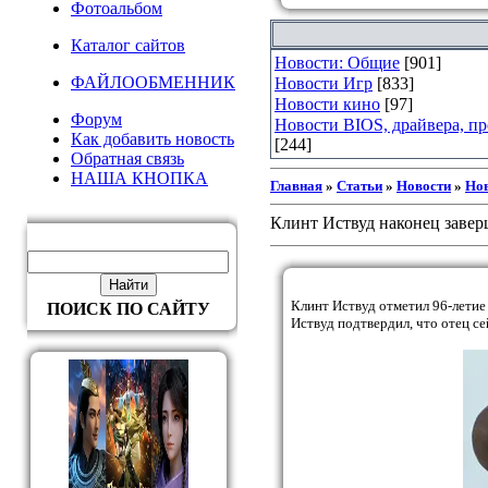
Фотоальбом
Каталог сайтов
Новости: Общие
[901]
ФАЙЛООБМЕННИК
Новости Игр
[833]
Новости кино
[97]
Форум
Новости BIOS, драйвера, п
Как добавить новость
[244]
Обратная связь
НАША КНОПКА
Главная
»
Статьи
»
Новости
»
Нов
Клинт Иствуд наконец завер
Клинт Иствуд отметил 96-летие
ПОИСК ПО САЙТУ
Иствуд подтвердил, что отец с