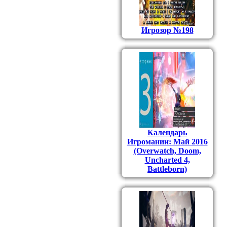
Игрозор №198
Календарь
Игромании: Май 2016
(Overwatch, Doom,
Uncharted 4,
Battleborn)