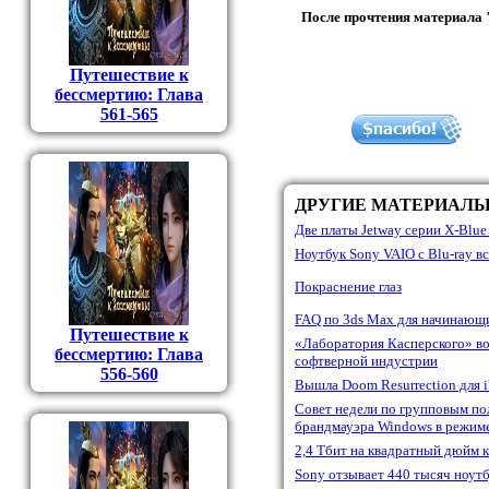
После прочтения материала 
Путешествие к
бессмертию: Глава
561-565
ДРУГИЕ МАТЕРИАЛ
Две платы Jetway серии X-Blu
Ноутбук Sony VAIO c Blu-ray вс
Покраснение глаз
FAQ по 3ds Max для начинающ
Путешествие к
«Лаборатория Касперского» во
бессмертию: Глава
софтверной индустрии
556-560
Вышла Doom Resurrection для 
Совет недели по групповым по
брандмауэра Windows в режим
2,4 Тбит на квадратный дюйм к
Sony отзывает 440 тысяч ноут