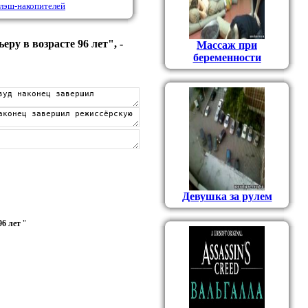
флэш-накопителей
у в возрасте 96 лет", -
Массаж при
беременности
Девушка за рулем
96 лет
"