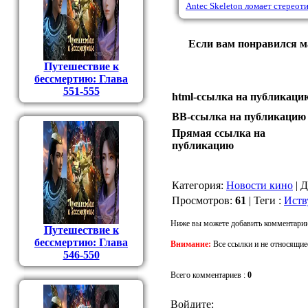
Antec Skeleton ломает стереот
Если вам понравился ма
Путешествие к
бессмертию: Глава
551-555
html-cсылка на публикаци
BB-cсылка на публикацию
Прямая ссылка на
публикацию
Категория
:
Новости кино
|
Д
Просмотров
:
61
|
Теги
:
Иств
Ниже вы можете добавить комментарии
Путешествие к
бессмертию: Глава
Внимание:
Все ссылки и не относящие
546-550
Всего комментариев
:
0
Войдите: