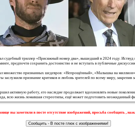
тал судебный триллер «Присяжный номер два», вышедший в 2024 году. Иствуд
минге, предпочтя сохранить достоинство и не вступать в публичные дискуссии
дал множество признанных шедевров: «Непрощённый», «Малышка на миллион»
ты заслужили признание критиков и любовь зрителей по всему миру, закрепив 
ршил активную работу, его наследие продолжает вдохновлять новые поколени
енда, всю жизнь ломавшая стереотипы, ещё может подготовить неожиданный ф
анице вы заметили в посте отсутствие изображений, просьба сообщить , наж