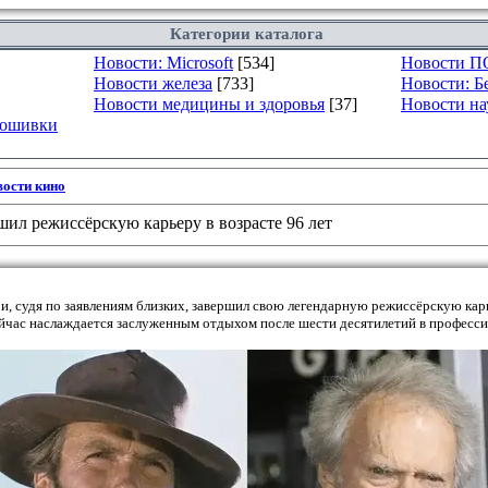
Категории каталога
Новости: Microsoft
[534]
Новости П
Новости железа
[733]
Новости: Б
Новости медицины и здоровья
[37]
Новости на
рошивки
ости кино
шил режиссёрскую карьеру в возрасте 96 лет
 и, судя по заявлениям близких, завершил свою легендарную режиссёрскую ка
ейчас наслаждается заслуженным отдыхом после шести десятилетий в професси