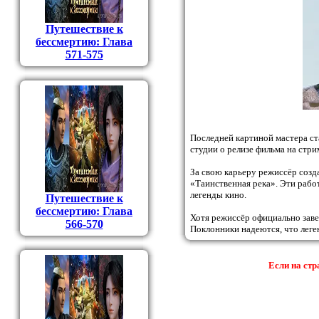
Путешествие к
бессмертию: Глава
571-575
Последней картиной мастера с
студии о релизе фильма на стри
За свою карьеру режиссёр соз
«Таинственная река». Эти рабо
легенды кино.
Путешествие к
бессмертию: Глава
Хотя режиссёр официально заве
566-570
Поклонники надеются, что лег
Если на стр