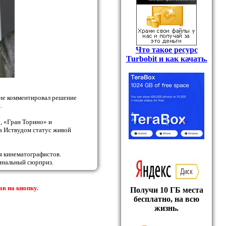
Что такое ресурс
Turbobit и как качать.
 не комментировал решение
.
, «Гран Торино» и
за Иствудом статус живой
я кинематографистов.
инальный сюрприз.
ав на кнопку.
Получи 10 ГБ места
бесплатно, на всю
жизнь.