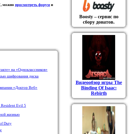
", можно
просмотреть форум
и
Boosty – сервис по
сбору донатов.
акте» на «Одноклассников»
ощью шифрования диска
Видеообзор игры The
компании «Доктор Веб»
Binding Of Isaac:
Rebirth
Resident Evil 5
сной жизнью
of Duty
e