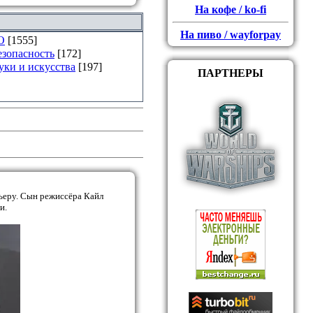
На кофе / ko-fi
На пиво / wayforpay
О
[1555]
езопасность
[172]
уки и искусства
[197]
ПАРТНЕРЫ
рьеру. Сын режиссёра Кайл
и.