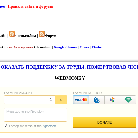
ное
|
Правила сайта и форума
айн |
Фотоальбом |
Форум
uCoz
на базе проекта
Chromium. |
Google Chrome
|
Opera
|
Firefox
ОКАЗАТЬ ПОДДЕРЖКУ ЗА ТРУДЫ, ПОЖЕРТВОВАВ Л
WEBMONEY